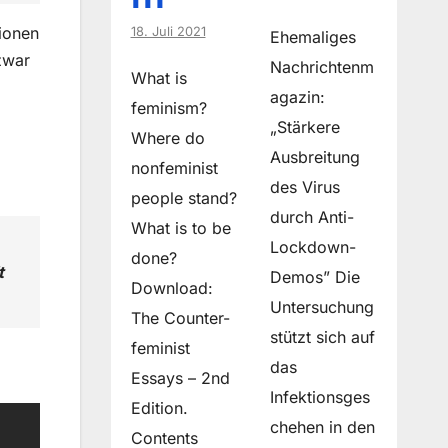
ionen
18. Juli 2021
Ehemaliges
zwar
Nachrichtenm
What is
agazin:
feminism?
„Stärkere
Where do
Ausbreitung
non­feminist
des Virus
people stand?
durch Anti-
What is to be
Lockdown-
done?
t
Demos” Die
Download:
Untersuchung
The Counter-
stützt sich auf
feminist
das
Essays – 2nd
Infektionsges
Edition.
chehen in den
Contents