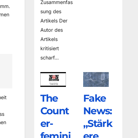
Zusammenfas
limm.
sung des
mmen
Artikels Der
Autor des
Artikels
kritisiert
scharf…
The
Fake
eit
Count
News:
ss
er­
„Stärk
hen
femini
ere