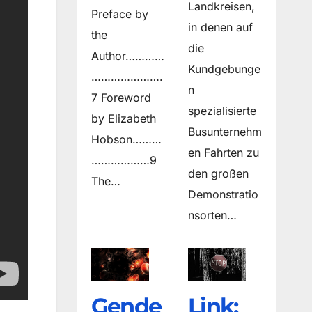
Landkreisen,
Preface by
in denen auf
the
die
Author…………
Kundgebunge
………………….
n
7 Foreword
spezialisierte
by Elizabeth
Busunternehm
Hobson………
en Fahrten zu
………………9
den großen
The…
Demonstratio
nsorten…
Gende
Link: