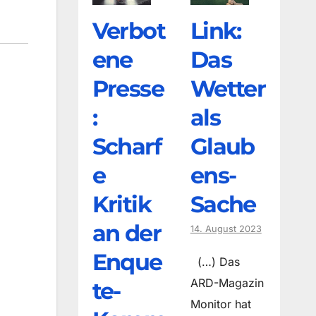
Verbot
Link:
ene
Das
Presse
Wetter
:
als
Scharf
Glaub
e
ens-
Kritik
Sache
an der
14. August 2023
Enque
(…) Das
ARD-Magazin
te-
Monitor hat