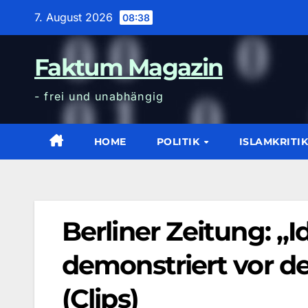
Zum
7. August 2026
08:38
Inhalt
wechseln
Faktum Magazin
- frei und unabhängig
HOME
POLITIK
ISLAMKRITI
Berliner Zeitung: „
demonstriert vor d
(Clips)