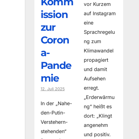
Komm
vor Kurzem
ission
auf Instagram
eine
zur
Sprachregelu
Coron
ng zum
a-
Klimawandel
propagiert
Pande
und damit
mie
Aufsehen
erregt.
12. Juli 2025
„Erderwärmu
In der „Nahe-
ng“ heißt es
den-Putin-
dort: „Klingt
Verstehern-
angenehm
stehenden“
und positiv.