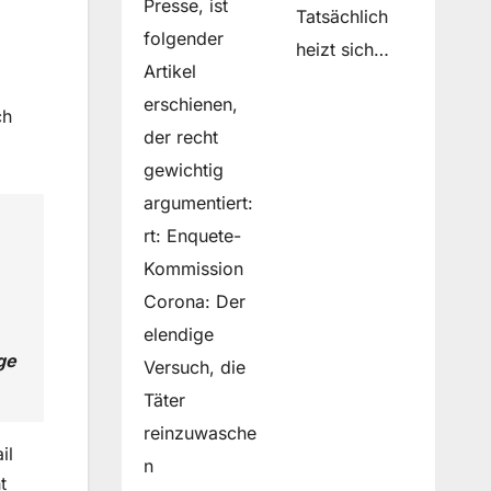
Presse, ist
Tatsächlich
folgender
heizt sich…
Artikel
erschienen,
ch
der recht
gewichtig
argumentiert:
rt: Enquete-
Kommission
Corona: Der
elendige
ge
Versuch, die
Täter
reinzuwasche
il
n
t