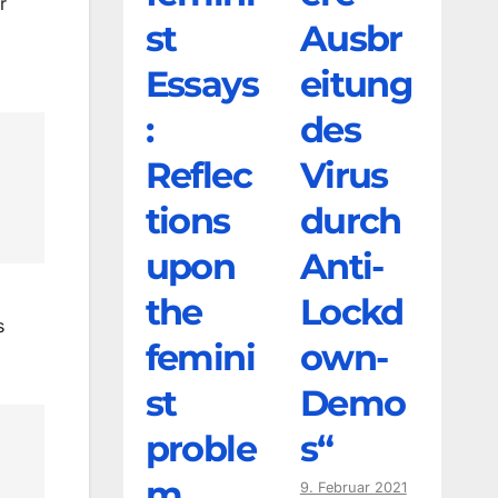
r
st
Ausbr
Essays
eitung
:
des
Reflec
Virus
tions
durch
upon
Anti-
the
Lockd
s
femini
own-
st
Demo
proble
s“
m
9. Februar 2021