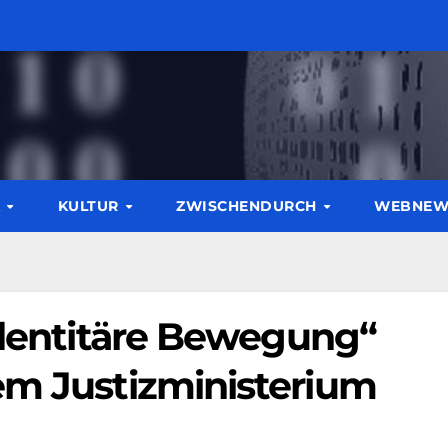
K
KULTUR
ZWISCHENDURCH
WEBNE
Identitäre Bewegung“
em Justizministerium