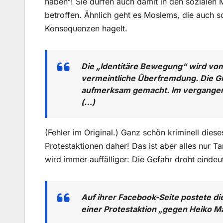
haben“! Sie dürfen auch damit in den sozialen M
betroffen. Ähnlich geht es Moslems, die auch
Konsequenzen hagelt.
Die „Identitäre Bewegung“ wird vo
vermeintliche Überfremdung. Die Gr
aufmerksam gemacht. Im vergangen 
(…)
(Fehler im Original.) Ganz schön kriminell die
Protestaktionen daher! Das ist aber alles nur T
wird immer auffälliger: Die Gefahr droht eindeu
Auf ihrer Facebook-Seite postete d
einer Protestaktion „gegen Heiko 