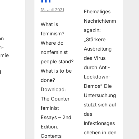
18. Juli 2021
Ehemaliges
Nachrichtenm
What is
agazin:
feminism?
an
„Stärkere
Where do
n-
Ausbreitung
non­feminist
emie
des Virus
people stand?
durch Anti-
What is to be
l
Lockdown-
done?
Demos” Die
Download:
Untersuchung
The Counter-
stützt sich auf
feminist
das
Essays – 2nd
Infektionsges
Edition.
chehen in den
Contents