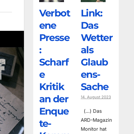
Verbot
Link:
ene
Das
Presse
Wetter
:
als
Scharf
Glaub
e
ens-
Kritik
Sache
an der
14. August 2023
Enque
(…) Das
ARD-Magazin
te-
Monitor hat