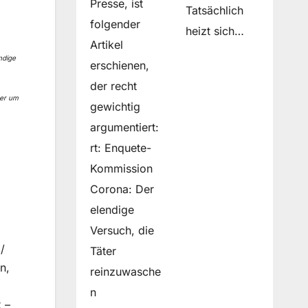
Presse, ist
Tatsächlich
folgender
heizt sich…
Artikel
ndige
erschienen,
der recht
ber um
gewichtig
argumentiert:
rt: Enquete-
Kommission
Corona: Der
elendige
Versuch, die
/
Täter
n,
reinzuwasche
n
 –