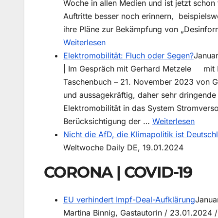
Woche in allen Medien und ist jetzt schon
Auftritte besser noch erinnern, beispiel
ihre Pläne zur Bekämpfung von „Desinform
:
Weiterlesen
Desinformationen
Elektromobilität: Fluch oder Segen?
Janua
in
| Im Gespräch mit Gerhard Metzele mit Ele
Davos
Taschenbuch – 21. November 2023 von Ge
und aussagekräftig, daher sehr dringende
Elektromobilität in das System Stromvers
:
Berücksichtigung der …
Weiterlesen
Elektr
Nicht die AfD, die Klimapolitik ist Deutsc
Fluch
Weltwoche Daily DE, 19.01.2024
oder
CORONA | COVID-19
Segen
EU verhindert Impf-Deal-Aufklärung
Janua
Martina Binnig, Gastautorin / 23.01.2024 