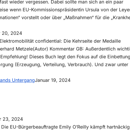
II!
 fast wieder vergessen. Dabei sollte man sich an ein paar
sweise wenn EU-Kommissionspräsidentin Ursula von der Leye
ationen“ vorstellt oder über „Maßnahmen“ für die „Krankhe
r 20, 2024
ktromobilität confidential: Die Kehrseite der Medaille
rhard Metzele(Autor) Kommentar GB: Außerdentlich wicht
 Empfehlung! Dieses Buch legt den Fokus auf die Einbettun
orgung (Erzeugung, Verteilung, Verbrauch). Und zwar unter
omobilität:
hlands Untergang
Januar 19, 2024
?
r 23, 2024
/ Die EU-Bürgerbeauftragte Emily O’Reilly kämpft hartnäckig