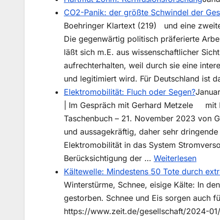
CO2-Panik: der größte Schwindel der Ges
Kekulé
Boehringer Klartext (219) und eine zweit
Die gegenwärtig politisch präferierte Arb
läßt sich m.E. aus wissenschaftlicher Sich
aufrechterhalten, weil durch sie eine inter
und legitimiert wird. Für Deutschland ist 
Elektromobilität: Fluch oder Segen?
Janua
| Im Gespräch mit Gerhard Metzele mit Ele
Taschenbuch – 21. November 2023 von Ge
und aussagekräftig, daher sehr dringende
Elektromobilität in das System Stromvers
:
Berücksichtigung der …
Weiterlesen
Elektr
Kältewelle: Mindestens 50 Tote durch ex
Fluch
Winterstürme, Schnee, eisige Kälte: In d
oder
gestorben. Schnee und Eis sorgen auch f
Segen
https://www.zeit.de/gesellschaft/2024-01