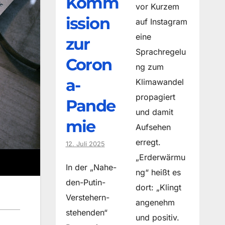
Komm
vor Kurzem
ission
auf Instagram
eine
zur
Sprachregelu
Coron
ng zum
a-
Klimawandel
propagiert
Pande
und damit
mie
Aufsehen
erregt.
12. Juli 2025
„Erderwärmu
In der „Nahe-
ng“ heißt es
den-Putin-
dort: „Klingt
Verstehern-
angenehm
stehenden“
und positiv.