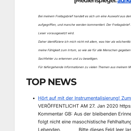
[Medienspiegel:
aufk
Bei meinem Freitagsbrief handelt es sich um eine Auswahl aus d
aufgegriffen, und manche werden kommentiert. Der Freitagsbrief 
Leser vorausgesetzt wird.
Daher identifiziere ich mich nicht mit allem, was hier als wöchent
meine Fähigkeit zum Irrtum, so wie sie für alle Menschen gegeben i
Sachfehler zu erkennen und zu beseitigen.
Für tiefergehende Informationen zu vielen Themen aus meinem Med
TOP NEWS
Hört auf mit der Instrumentalisierung! Zu
VERÖFFENTLICHT AM 27. Jan 2020 https://r
Kommentar GB: Aus der bleibenden Erinne
folgt nicht eine masochistische Fehlhaltu
Lebenden. Bitte dieses Feld leer lasse