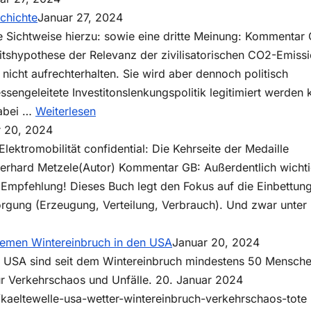
chichte
Januar 27, 2024
e Sichtweise hierzu: sowie eine dritte Meinung: Kommentar 
eitshypothese der Relevanz der zivilisatorischen CO2-Emiss
t nicht aufrechterhalten. Sie wird aber dennoch politisch
essengeleitete Investitonslenkungspolitik legitimiert werden
:
dabei …
Weiterlesen
CO2-
r 20, 2024
Panik:
ktromobilität confidential: Die Kehrseite der Medaille
der
rhard Metzele(Autor) Kommentar GB: Außerdentlich wicht
größte
 Empfehlung! Dieses Buch legt den Fokus auf die Einbettun
Schwindel
orgung (Erzeugung, Verteilung, Verbrauch). Und zwar unter
der
omobilität:
Geschichte
tremen Wintereinbruch in den USA
Januar 20, 2024
en USA sind seit dem Wintereinbruch mindestens 50 Mensch
ür Verkehrschaos und Unfälle. 20. Januar 2024
?
/kaeltewelle-usa-wetter-wintereinbruch-verkehrschaos-tote