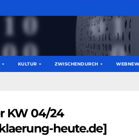
K
KULTUR
ZWISCHENDURCH
WEBNE
er KW 04/24
fklaerung-heute.de]