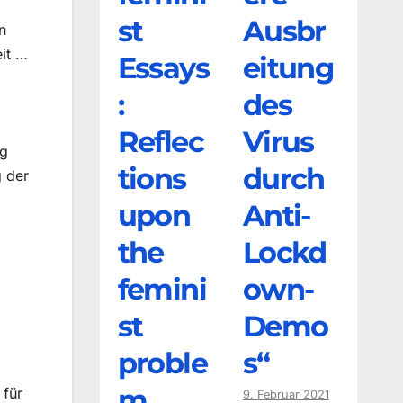
st
Ausbr
n
it …
Essays
eitung
:
des
Reflec
Virus
ig
tions
durch
g der
upon
Anti-
the
Lockd
femini
own-
st
Demo
proble
s“
m
 für
9. Februar 2021