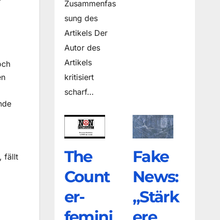
Zusammenfas
sung des
Artikels Der
Autor des
Artikels
och
kritisiert
en
scharf…
nde
The
Fake
fällt
Count
News:
er­
„Stärk
femini
ere