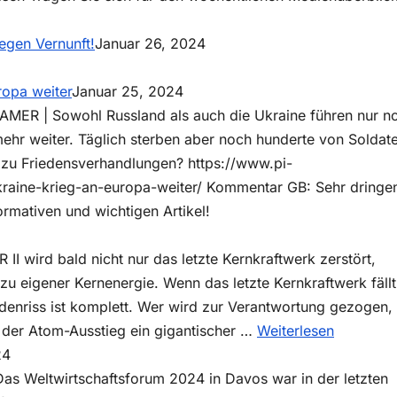
egen Vernunft!
Januar 26, 2024
ropa weiter
Januar 25, 2024
ER | Sowohl Russland als auch die Ukraine führen nur n
alisierung!
mehr weiter. Täglich sterben aber noch hunderte von Soldat
 zu Friedensverhandlungen? https://www.pi-
raine-krieg-an-europa-weiter/ Kommentar GB: Sehr dringe
rmativen und wichtigen Artikel!
II wird bald nicht nur das letzte Kernkraftwerk zerstört,
u eigener Kernenergie. Wenn das letzte Kernkraftwerk fällt, 
denriss ist komplett. Wer wird zur Verantwortung gezogen,
:
s der Atom-Ausstieg ein gigantischer …
Weiterlesen
Rettet
24
ISAR
Das Weltwirtschaftsforum 2024 in Davos war in der letzten