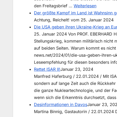
:
den Freitagsbrief …
Weiterlesen
Hört
Der größte Kampf im Land ist Wahnsinn g
auf
Achtung, Reichelt! vom 25. Januar 2024
mit
Die USA geben ihren Ukraine-Krieg an Eu
der
25. Januar 2024 Von PROF. EBERHARD HAM
Instrument
Stellungskrieg, kommen militärisch nicht 
Zum
auf beiden Seiten. Warum kommt es nicht
Jahrestag
news.net/2024/01/die-usa-geben-ihren-uk
der
Leseempfehlung für diesen besonders info
Befreiung
Rettet ISAR II!
Januar 23, 2024
von
Manfred Haferburg / 22.01.2024 / Mit ISAR 
Auschwitz
sondern auf lange Zeit auch die Rückkehr z
die ganze Nukleartechnologie, und der Fa
wenn sich die Erkenntnis durchsetzt, das
Desinformationen in Davos
Januar 23, 20
Martina Binnig, Gastautorin / 22.01.2024 