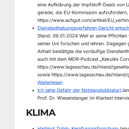
eine Aufklärung der Impfstoff-Deals von 
gerade, die EU-Kommssion aufzufordern, 
https://www.achgut.com/artikel/EU_verhi
Dienstenthebungsverfahren Gericht entsch
Stand: 09.01.2024 Weil er seine Pflichten 
seiner Uni forschen und lehren. Dagegen 
Anhalt bestätigte die vorläufige Dienste
auch mit dem MDR-Podcast „Kekulés Coron
https://www.tagesschau.de/inland/gesells
sowie https://www.tagesschau.de/inland/g
:
Weiterlesen
Dienstenthebungsverfahren
Ich sehe Gefahr der Notstandsdiktatur!
Jan
Gericht
Prof. Dr. Wiesendanger im Klartext Interv
entscheidet
KLIMA
erneut
gegen
Hartmut Zohm: Kernfusionsforschung
Janu
Virologe