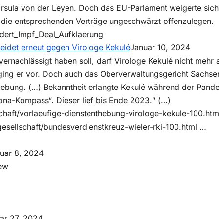
Ursula von der Leyen. Doch das EU-Parlament weigerte sich
die entsprechenden Verträge ungeschwärzt offenzulegen.
ndert_Impf_Deal_Aufklaerung
eidet erneut gegen Virologe Kekulé
Januar 10, 2024
vernachlässigt haben soll, darf Virologe Kekulé nicht mehr 
ging er vor. Doch auch das Oberverwaltungsgericht Sachse
nthebung. (…) Bekanntheit erlangte Kekulé während der Pand
a-Kompass“. Dieser lief bis Ende 2023.“ (…)
chaft/vorlaeufige-dienstenthebung-virologe-kekule-100.htm
esellschaft/bundesverdienstkreuz-wieler-rki-100.html …
uar 8, 2024
iew
ar 27, 2024