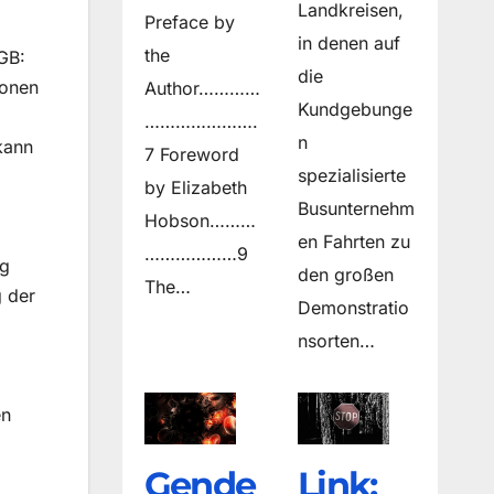
Landkreisen,
Preface by
in denen auf
the
GB:
die
ionen
Author…………
Kundgebunge
………………….
n
 kann
7 Foreword
spezialisierte
by Elizabeth
Busunternehm
Hobson………
en Fahrten zu
………………9
ig
den großen
The…
g der
Demonstratio
nsorten…
en
Gende
Link: