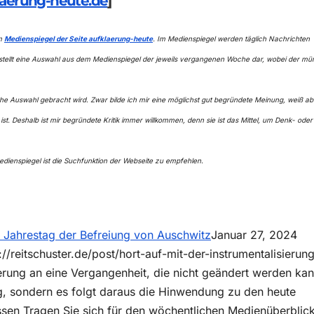
laerung-heute.de
]
em
Medienspiegel der Seite aufklaerung-heute
. Im Medienspiegel werden täglich Nachrichten
stellt eine Auswahl aus dem Medienspiegel der jeweils vergangenen Woche dar, wobei der mü
liche Auswahl gebracht wird. Zwar bilde ich mir eine möglichst gut begründete Meinung, weiß a
st. Deshalb ist mir begründete Kritik immer willkommen, denn sie ist das Mittel, um Denk- oder
ienspiegel ist die Suchfunktion der Webseite zu empfehlen.
m Jahrestag der Befreiung von Auschwitz
Januar 27, 2024
eitschuster.de/post/hort-auf-mit-der-instrumentalisierung
rung an eine Vergangenheit, die nicht geändert werden kan
ng, sondern es folgt daraus die Hinwendung zu den heute
n Tragen Sie sich für den wöchentlichen Medienüberblick