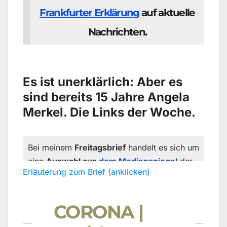
Frankfurter Erklärung
auf aktuelle
Nachrichten.
Es ist unerklärlich: Aber es
sind bereits 15 Jahre Angela
Merkel. Die Links der Woche.
Bei meinem
Freitagsbrief
handelt es sich um
eine
Auswahl aus
dem Medienspiegel
der
Erläuterung zum Brief (anklicken)
Frankfurter Erklärung zur
Gleichstellungspolitik
, aber jene Erklärung
steht mit ihrem besonderen Zweck ganz für
CORONA |
sich. Es gibt eine Liste von Unterzeichnern,