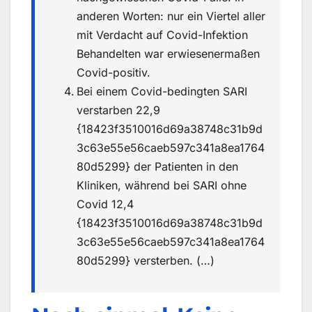
anderen Worten: nur ein Viertel aller
mit Verdacht auf Covid-Infektion
Behandelten war erwiesenermaßen
Covid-positiv.
Bei einem Covid-bedingten SARI
verstarben 22,9
{18423f3510016d69a38748c31b9d
3c63e55e56caeb597c341a8ea1764
80d5299} der Patienten in den
Kliniken, während bei SARI ohne
Covid 12,4
{18423f3510016d69a38748c31b9d
3c63e55e56caeb597c341a8ea1764
80d5299} versterben. (…)