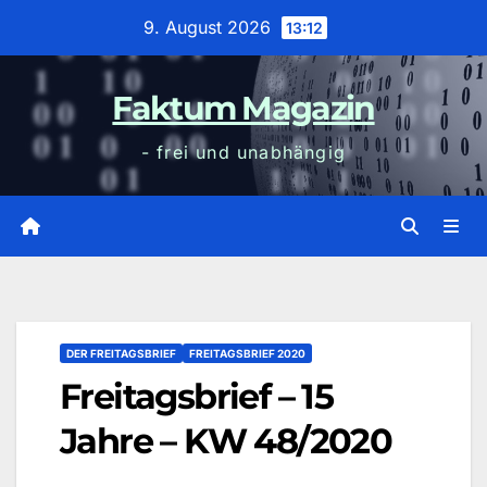
Zum
9. August 2026
13:12
Inhalt
wechseln
Faktum Magazin
- frei und unabhängig
DER FREITAGSBRIEF
FREITAGSBRIEF 2020
Freitagsbrief – 15
Jahre – KW 48/2020