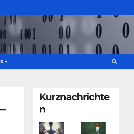
WS
Kurznachrichte
 –
n