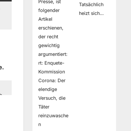
Presse, ist
Tatsächlich
folgender
heizt sich…
Artikel
erschienen,
der recht
gewichtig
argumentiert:
rt: Enquete-
e.
Kommission
Corona: Der
elendige
h.
Versuch, die
l.
Täter
reinzuwasche
n
e