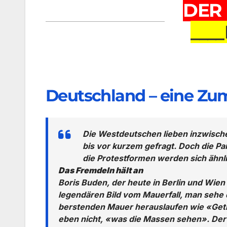
DER
Auswahl gebracht wird.Zwar bilde ich mir ei
Fähigkeit zum Irrtum, so wie sie für alle Mens
___
willkommen, denn sie ist das Mittel, um Denk-
Deutschland – eine Zu
Die Westdeutschen lieben inzwische
bis vor kurzem gefragt. Doch die Pa
die Protestformen werden sich ähnli
Das Fremdeln hält an
Boris Buden, der heute in Berlin und Wie
legendären Bild vom Mauerfall, man sehe 
berstenden Mauer herauslaufen wie «Getr
eben nicht, «was die Massen sehen». De