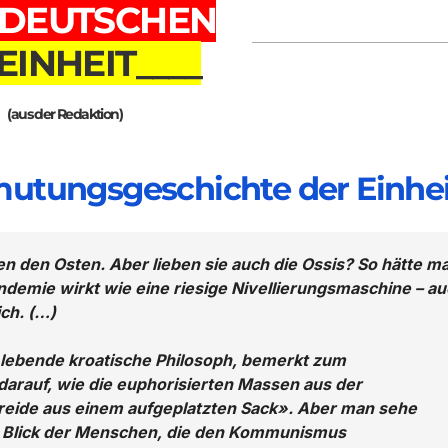
 DEUTSCHEN
ne möglichst gut begründete Meinung, weiß aber um meine
chen gegeben ist. Deshalb ist mir begründete Kritik immer
_EINHEIT____
 oder Sachfehler zu erkennen und zu beseitigen.
(aus der Redaktion)
mutungsgeschichte der Einhei
n den Osten. Aber lieben sie auch die Ossis? So hätte m
ndemie wirkt wie eine riesige Nivellierungsmaschine – a
ch. (…)
n lebende kroatische Philosoph, bemerkt zum
darauf, wie die euphorisierten Massen aus der
eide aus einem aufgeplatzten Sack». Aber man sehe
r Blick der Menschen, die den Kommunismus