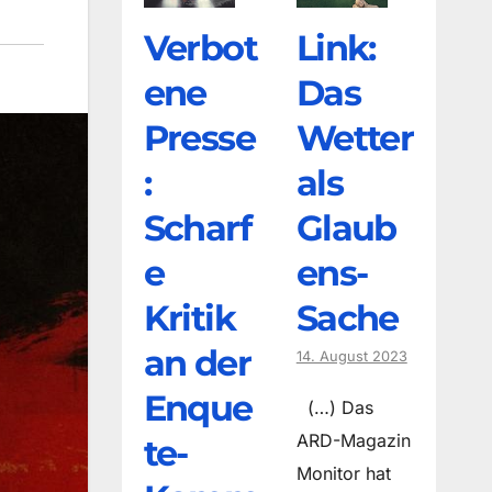
Verbot
Link:
ene
Das
Presse
Wetter
:
als
Scharf
Glaub
e
ens-
Kritik
Sache
an der
14. August 2023
Enque
(…) Das
ARD-Magazin
te-
Monitor hat