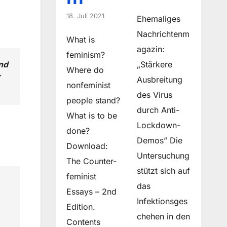
n
18. Juli 2021
Ehemaliges
Nachrichtenm
What is
agazin:
feminism?
„Stärkere
nd
Where do
r
Ausbreitung
non­feminist
des Virus
people stand?
durch Anti-
What is to be
Lockdown-
done?
Demos” Die
Download:
Untersuchung
The Counter-
stützt sich auf
feminist
das
Essays – 2nd
Infektionsges
Edition.
chehen in den
Contents