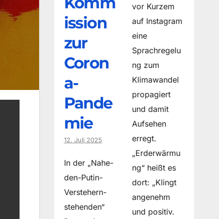
Komm
vor Kurzem
ission
auf Instagram
eine
zur
Sprachregelu
Coron
ng zum
a-
Klimawandel
propagiert
Pande
und damit
mie
Aufsehen
erregt.
12. Juli 2025
„Erderwärmu
In der „Nahe-
ng“ heißt es
den-Putin-
dort: „Klingt
Verstehern-
angenehm
stehenden“
und positiv.