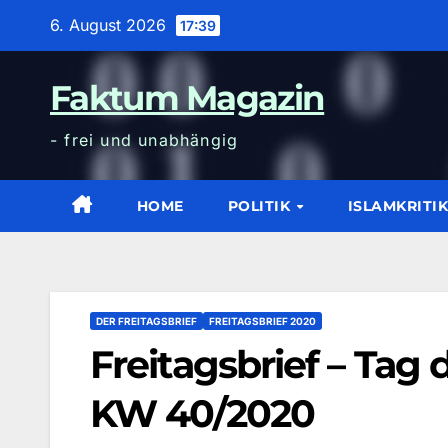
Zum
6. August 2026
17:39
Inhalt
wechseln
Faktum Magazin
- frei und unabhängig
HOME
POLITIK
ISLAMKRITI
DER FREITAGSBRIEF
FREITAGSBRIEF 2020
Freitagsbrief – Tag 
KW 40/2020