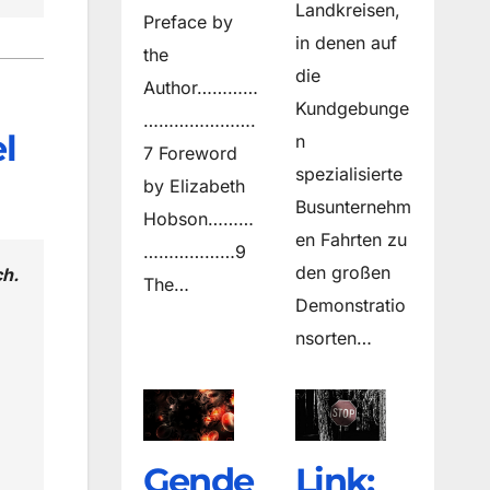
Landkreisen,
Preface by
in denen auf
the
die
Author…………
Kundgebunge
………………….
l
n
7 Foreword
spezialisierte
by Elizabeth
Busunternehm
Hobson………
en Fahrten zu
………………9
den großen
ch.
The…
Demonstratio
nsorten…
Gende
Link: