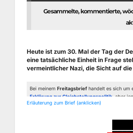
Gesammelte, kommentierte, wöc
ak
Heute ist zum 30. Mal der Tag der Deu
eine tatsächliche Einheit in Frage st
vermeintlicher Nazi, die Sicht auf d
Bei meinem
Freitagsbrief
handelt es sich um 
Erklärung zur Gleichstellungspolitik
, aber je
Erläuterung zum Brief (anklicken)
Es gibt eine Liste von Unterzeichnern, aber 
Im
Medienspiegel
werden täglich Nachrichte
Freitagsbrief stellt eine Auswahl aus dem Me
___
mündige Leser
vorausgesetzt wird. Daher iden