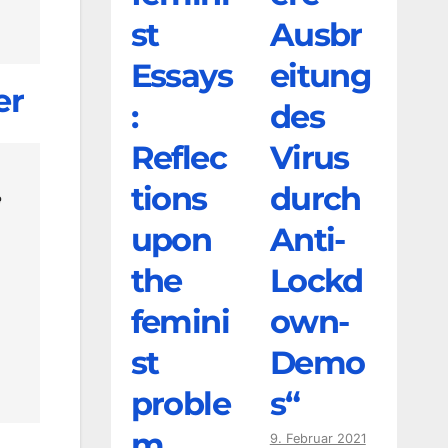
st
Ausbr
Essays
eitung
er
:
des
Reflec
Virus
tions
durch
e
upon
Anti-
the
Lockd
femini
own-
st
Demo
proble
s“
m
9. Februar 2021