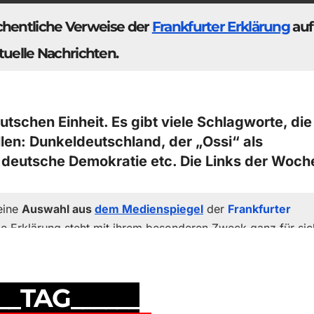
hentliche Verweise der
Frankfurter Erklärung
auf
tuelle Nachrichten.
tschen Einheit. Es gibt viele Schlagworte, die
ellen: Dunkeldeutschland, der „Ossi“ als
ie deutsche Demokratie etc. Die Links der Woch
eine
Auswahl aus
dem Medienspiegel
der
Frankfurter
ne Erklärung steht mit ihrem besonderen Zweck ganz für sic
diese steht in keinerlei Zusammenhang mit dem Medienspiege
n aufgegriffen, und manche werden kommentiert.Der
dienspiegel der jeweils vergangenen Woche dar, wobei
der
___TAG______
tifiziere ich mich nicht mit allem, was hier als wöchentlich