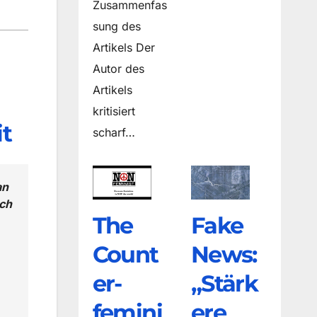
Zusammenfas
sung des
Artikels Der
Autor des
Artikels
kritisiert
t
scharf…
an
uch
The
Fake
Count
News:
er­
„Stärk
femini
ere