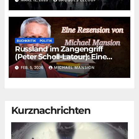
BUCHKRITIK
POLITIK
Russland im Zangengriff
(Peter Scholl-Latour): Eine
aktuelle Betrachtung von
FEB. 5, 2026
MICHAEL MANSION
Michael Mansion
Kurznachrichten