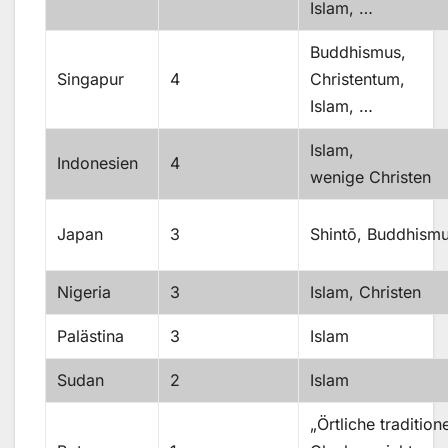
Islam, …
Buddhismus,
Singapur
4
Christentum,
Islam, …
Islam,
Indonesien
4
wenige Christen
Japan
3
Shintō, Buddhism
Nigeria
3
Islam, Christen
Palästina
3
Islam
Sudan
2
Islam
„Örtliche traditione