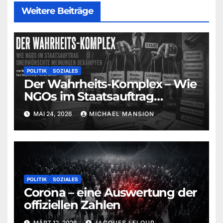
Weitere Beiträge
POLITIK
SOZIALES
Der Wahrheits-Komplex – Wie
NGOs im Staatsauftrag
unerwünschte Meinungen
MAI 24, 2026
MICHAEL MANSION
bekämpfen (Norbert Häring) |
Eine Besprechung von
Michael Mansion
POLITIK
SOZIALES
Corona – eine Auswertung der
offiziellen Zahlen
MÄRZ 12, 2026
JACQUES LELOUP