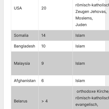
römisch-katholisc
USA
20
Zeugen Jehovas,
Moslems,
Juden
Somalia
14
Islam
Bangladesh
10
Islam
Malaysia
9
Islam
Afghanistan
6
Islam
orthodoxe Kirche
römisch-katholisc
Belarus
> 4
evangelisch,