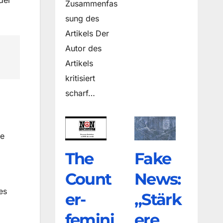
der
Zusammenfas
sung des
Artikels Der
Autor des
Artikels
kritisiert
scharf…
he
The
Fake
Count
News:
es
er­
„Stärk
femini
ere