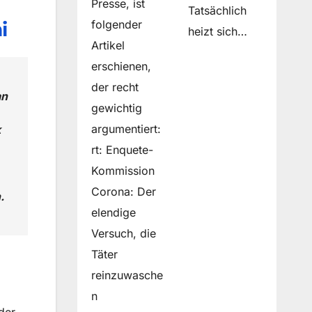
Presse, ist
Tatsächlich
i
folgender
heizt sich…
Artikel
erschienen,
der recht
an
gewichtig
argumentiert:
k
rt: Enquete-
Kommission
Corona: Der
.
elendige
Versuch, die
Täter
reinzuwasche
n