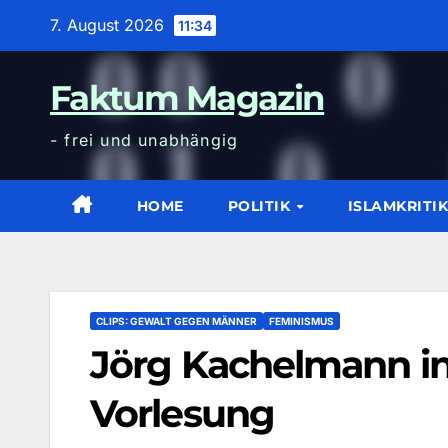
Zum
7. August 2026
11:34
Inhalt
wechseln
Faktum Magazin
- frei und unabhängig
HOME
POLITIK
ISLAMKRITI
CLIPS: GEWALT GEGEN MÄNNER
FEMINISMUS
Jörg Kachelmann in
Vorlesung