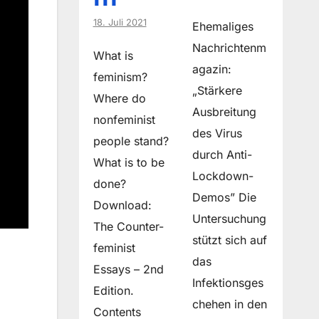
18. Juli 2021
Ehemaliges
Nachrichtenm
What is
agazin:
feminism?
„Stärkere
Where do
Ausbreitung
non­feminist
des Virus
people stand?
durch Anti-
What is to be
Lockdown-
done?
Demos” Die
Download:
Untersuchung
The Counter-
stützt sich auf
feminist
das
Essays – 2nd
Infektionsges
Edition.
chehen in den
Contents