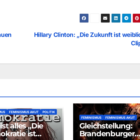
auen
Hillary Clinton: „Die Zukunft ist weibli
Cl
MUS
FEMINISMUS AKUT
POLITIK
FEMINISMUS
FEMINISMUS AKUT
st alles „Die
Gleichstellung:
kratie ist
Brandenburger