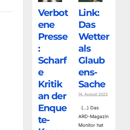
Verbot
Link:
ene
Das
Presse
Wetter
:
als
Scharf
Glaub
e
ens-
Kritik
Sache
an der
14. August 2023
Enque
(…) Das
ARD-Magazin
te-
Monitor hat