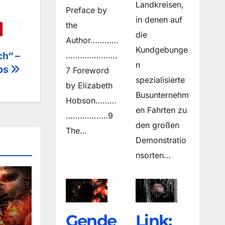
Landkreisen,
Preface by
in denen auf
the
die
Author…………
Kundgebunge
ch“ –
………………….
n
ips
7 Foreword
spezialisierte
by Elizabeth
Busunternehm
Hobson………
en Fahrten zu
………………9
den großen
The…
Demonstratio
nsorten…
Gende
Link: