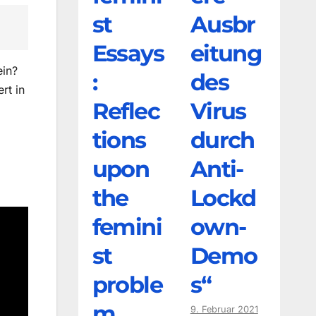
st
Ausbr
Essays
eitung
ein?
:
des
rt in
Reflec
Virus
tions
durch
upon
Anti-
the
Lockd
femini
own-
st
Demo
proble
s“
m
9. Februar 2021