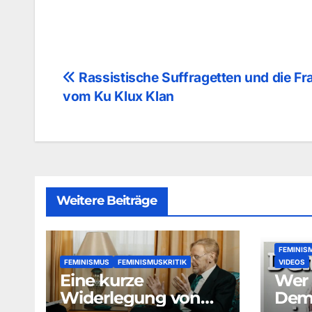
Beitragsnavigation
Rassistische Suffragetten und die Fr
vom Ku Klux Klan
Weitere Beiträge
FEMINIS
FEMINISMUS
FEMINISMUSKRITIK
VIDEOS
Eine kurze
Wer i
Widerlegung von
Demo