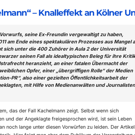
g
lmann“ – Knalleffekt an Kölner Un
orwurfs, seine Ex-Freundin vergewaltigt zu haben,
d 2011 am Ende eines spektakulären Prozesses aus Mangel 
sich unter die 400 Zuhörer in Aula 2 der Universität
arzer seinen Fall als idealtypischen Beleg für ihre Kriti
lstrafrecht heranzieht, an einer fatalen Übermacht der
weiblichen Opfer, einer „übergriffigen Rolle“ der Medien
ion-PR“, also einer gezielten Öffentlichkeitsarbeit der
eklagten, mit Hilfe von Medienanwälten und Journalisten
lem, das der Fall Kachelmann zeigt. Selbst wenn sich
en und der Angeklagte freigesprochen wird, ist sein Leben
an noch lange unter diesen Vorwürfen zu leiden. Der Artikel