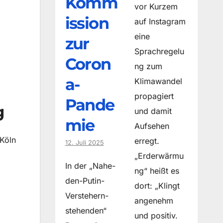
Komm
vor Kurzem
ission
auf Instagram
eine
zur
Sprachregelu
Coron
ng zum
a-
Klimawandel
propagiert
Pande
g
und damit
mie
Aufsehen
 Köln
erregt.
12. Juli 2025
„Erderwärmu
In der „Nahe-
ng“ heißt es
den-Putin-
dort: „Klingt
Verstehern-
angenehm
stehenden“
und positiv.