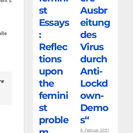
eht`s
st
Ausbr
Essays
eitung
:
des
aße
Reflec
Virus
tions
durch
upon
Anti-
the
Lockd
re
femini
own-
st
Demo
proble
s“
m
9. Februar 2021