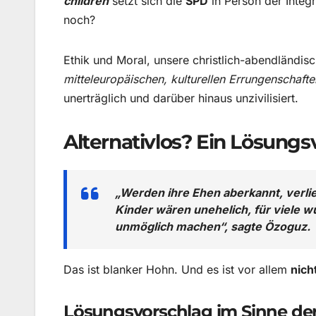
children
setzt sich die
SPD
in Person der Integr
noch?
Ethik und Moral, unsere christlich-abendländis
mitteleuropäischen, kulturellen Errungenschafte
unerträglich und darüber hinaus unzivilisiert.
Alternativlos? Ein Lösungs
„Werden ihre Ehen aberkannt, verli
Kinder wären unehelich, für viele w
unmöglich machen“, sagte Özoguz.
Das ist blanker Hohn. Und es ist vor allem
nich
Lösungsvorschlag im Sinne de