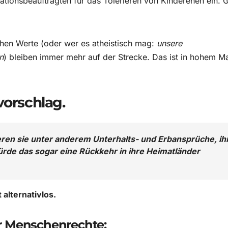
ationsbeauftragten für das Tolerieren von Kinderehen ein. G
chen Werte (oder wer es atheistisch mag:
unsere
n
) bleiben immer mehr auf der Strecke. Das ist in hohem M
vorschlag.
eren sie unter anderem Unterhalts- und Erbansprüche, ih
ürde das sogar eine Rückkehr in ihre Heimatländer
t alternativlos.
r Menschenrechte: