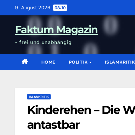
Zum
9. August 2026
08:10
Inhalt
wechseln
Faktum Magazin
- frei und unabhängig
HOME
POLITIK
ISLAMKRITI
ISLAMKRITIK
Kinderehen – Die W
antastbar