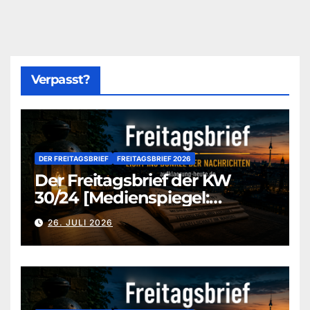
Verpasst?
DER FREITAGSBRIEF
FREITAGSBRIEF 2026
Der Freitagsbrief der KW
30/24 [Medienspiegel:
aufklaerung-heute-de]
26. JULI 2026