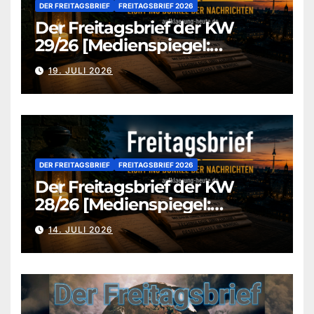
DER FREITAGSBRIEF
FREITAGSBRIEF 2026
Der Freitagsbrief der KW
29/26 [Medienspiegel:
aufklaerung-heute.de]
19. JULI 2026
DER FREITAGSBRIEF
FREITAGSBRIEF 2026
Der Freitagsbrief der KW
28/26 [Medienspiegel:
aufklaerung-heute.de]
14. JULI 2026