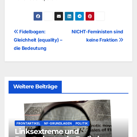
Beitragsnavigation
Fidelbogen:
NICHT-Feministen sind
Gleichheit (equality) –
keine Fraktion
die Bedeutung
Weitere Beiträge
FRONTARTIKEL
NF-GRUNDLAGEN
POLITIK
Linksextreme und