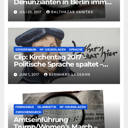
Denunzianten in Berlin immer
gewaltbereiter
JULI 20, 2017
BALTHAZAR VANITAS
GENDERWAHN
NF-GRUNDLAGEN
SPRACHE
Clip: Kirchentag 2017 –
Politische Sprache spaltet –
Bernhard Lassahn
JUNI 1, 2017
BERNHARD LASSAHN
FEMINISMUS
ISLAMKRITIK
NF-GRUNDLAGEN
ZWISCHENDURCH
Amtseinführung
Trump/Women’s March –