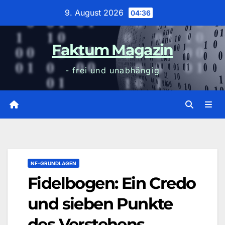
Zum
9. August 2026
04:36
Inhalt
wechseln
Faktum Magazin
- frei und unabhängig
NF-GRUNDLAGEN
Fidelbogen: Ein Credo
und sieben Punkte
des Verstehens