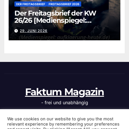
DER FREITAGSBRIEF
FREITAGSBRIEF 2026
Der Freitagsbrief der KW
26/26 [Medienspiegel:
aufklaerung-heute.de]
29. JUNI 2026
Faktum Magazin
- frei und unabhängig
We use cookies on our website to give you the most
relevant experience by remembering your preferences