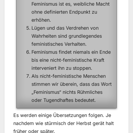
Feminismus ist es, weibliche Macht
ohne definierten Endpunkt zu
erhöhen.
Lügen und das Verdrehen von
Wahrheiten sind grundlegendes
feministisches Verhalten.
Feminismus findet niemals ein Ende
bis eine nicht-feministische Kraft
interveniert ihn zu stoppen.
Als nicht-feministische Menschen
stimmen wir überein, dass das Wort
„Feminismus“ nichts Rühmliches
oder Tugendhaftes bedeutet.
Es werden einige Übersetzungen folgen. Je
nachdem wie stürmisch der Herbst gerät halt
früher oder später.