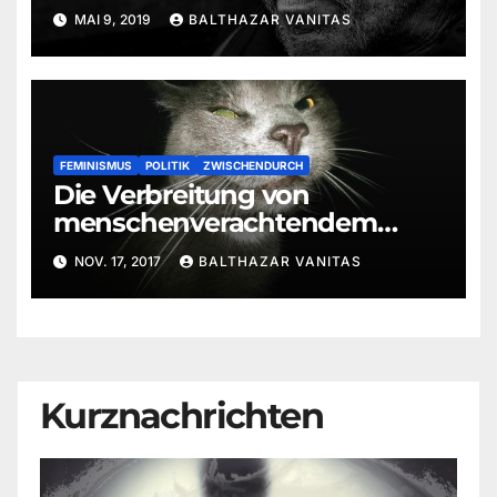
MAI 9, 2019
BALTHAZAR VANITAS
FEMINISMUS
POLITIK
ZWISCHENDURCH
Die Verbreitung von
menschenverachtendem
Material mit Alles Evolution
NOV. 17, 2017
BALTHAZAR VANITAS
Kurznachrichten