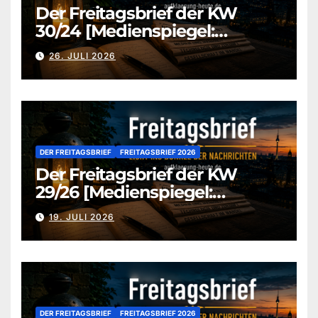
Der Freitagsbrief der KW
30/24 [Medienspiegel:
aufklaerung-heute-de]
26. JULI 2026
DER FREITAGSBRIEF
FREITAGSBRIEF 2026
Der Freitagsbrief der KW
29/26 [Medienspiegel:
aufklaerung-heute.de]
19. JULI 2026
DER FREITAGSBRIEF
FREITAGSBRIEF 2026