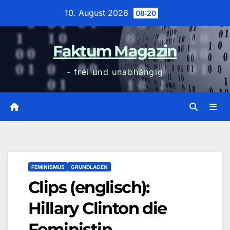
Zum
10. August 2026
08:20
Inhalt
wechseln
Faktum Magazin
- frei und unabhängig
FEMINISMUS
GRUNDLAGEN
Clips (englisch):
Hillary Clinton die
Feministin