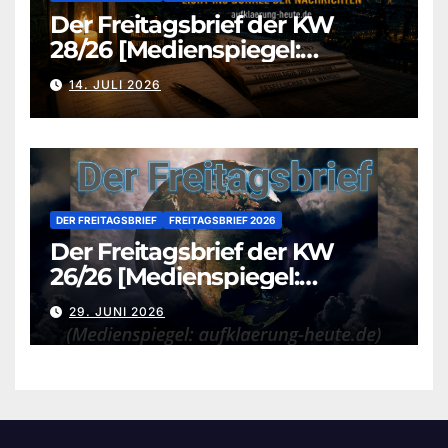
Der Freitagsbrief der KW
28/26 [Medienspiegel:
aufklaerung-heute.de]
14. JULI 2026
DER FREITAGSBRIEF
FREITAGSBRIEF 2026
Der Freitagsbrief der KW
26/26 [Medienspiegel:
aufklaerung-heute.de]
29. JUNI 2026