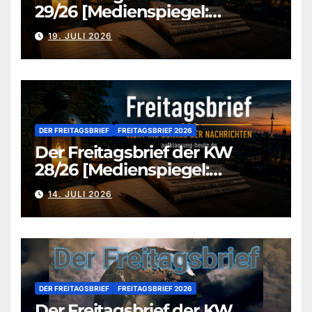
29/26 [Medienspiegel:
aufklaerung-heute.de]
19. JULI 2026
DER FREITAGSBRIEF
FREITAGSBRIEF 2026
Der Freitagsbrief der KW
28/26 [Medienspiegel:
aufklaerung-heute.de]
14. JULI 2026
DER FREITAGSBRIEF
FREITAGSBRIEF 2026
Der Freitagsbrief der KW