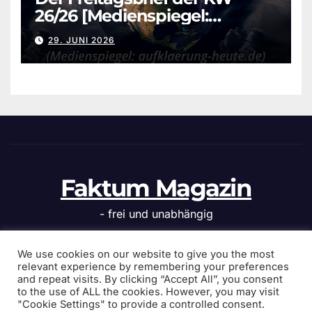
26/26 [Medienspiegel:
aufklaerung-heute.de]
29. JUNI 2026
Faktum Magazin
- frei und unabhängig
We use cookies on our website to give you the most
relevant experience by remembering your preferences
and repeat visits. By clicking “Accept All”, you consent
Stolz präsentiert von WordPress
|
Theme: News Click von
to the use of ALL the cookies. However, you may visit
Themeansar
"Cookie Settings" to provide a controlled consent.