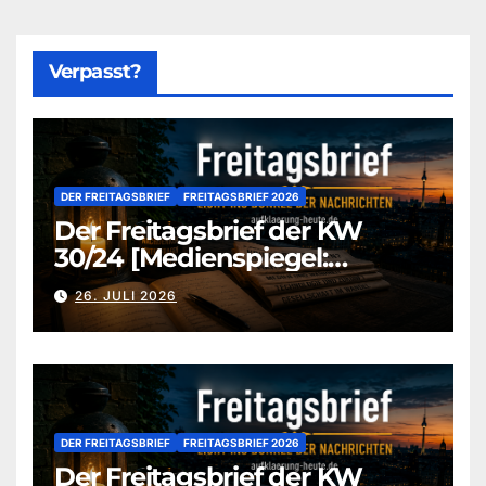
Verpasst?
DER FREITAGSBRIEF
FREITAGSBRIEF 2026
Der Freitagsbrief der KW
30/24 [Medienspiegel:
aufklaerung-heute-de]
26. JULI 2026
DER FREITAGSBRIEF
FREITAGSBRIEF 2026
Der Freitagsbrief der KW