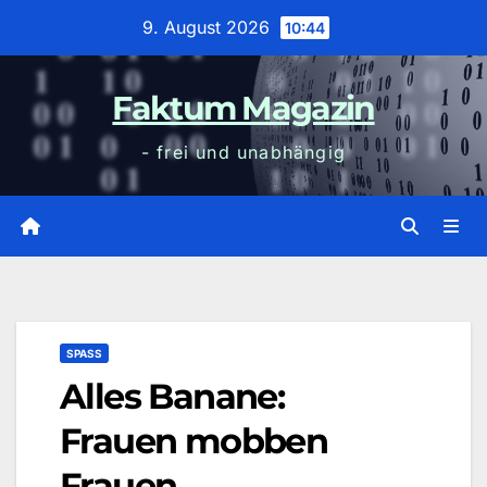
Zum
9. August 2026
10:44
Inhalt
wechseln
Faktum Magazin
- frei und unabhängig
SPASS
Alles Banane:
Frauen mobben
Frauen