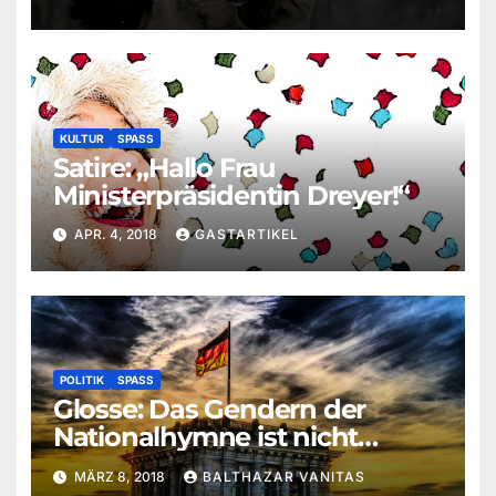
KULTUR
SPASS
Satire: „Hallo Frau
Ministerpräsidentin Dreyer!“
APR. 4, 2018
GASTARTIKEL
POLITIK
SPASS
Glosse: Das Gendern der
Nationalhymne ist nicht
genug!
MÄRZ 8, 2018
BALTHAZAR VANITAS