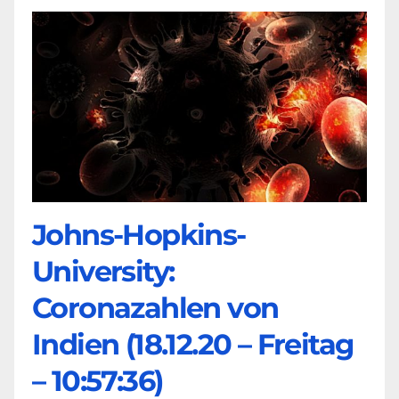
Johns-Hopkins-
University:
Coronazahlen von
Indien (18.12.20 – Freitag
– 10:57:36)