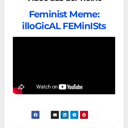
Feminist Meme:
illoGicAL FEMinISts