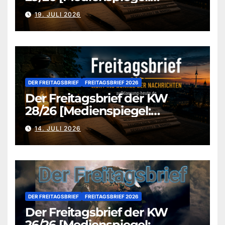
aufklaerung-heute.de]
19. JULI 2026
DER FREITAGSBRIEF
FREITAGSBRIEF 2026
Der Freitagsbrief der KW
28/26 [Medienspiegel:
aufklaerung-heute.de]
14. JULI 2026
DER FREITAGSBRIEF
FREITAGSBRIEF 2026
Der Freitagsbrief der KW
26/26 [Medienspiegel: