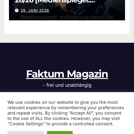
aufklaerung-heute.de]
29. JUNI 2026
Faktum Magazin
- frei und unabhängig
We use cookies on our website to give you the most
relevant experience by remembering your preferences
and repeat visits. By clicking “Accept All”, you consent
Stolz präsentiert von WordPress
|
Theme: News Click von
to the use of ALL the cookies. However, you may visit
Themeansar
"Cookie Settings" to provide a controlled consent.