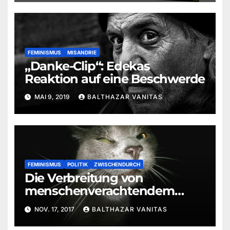
FEMINISMUS
MISANDRIE
„Danke-Clip“: Edekas
Reaktion auf eine Beschwerde
MAI 9, 2019
BALTHAZAR VANITAS
FEMINISMUS
POLITIK
ZWISCHENDURCH
Die Verbreitung von
menschenverachtendem
Material mit Alles Evolution
NOV. 17, 2017
BALTHAZAR VANITAS