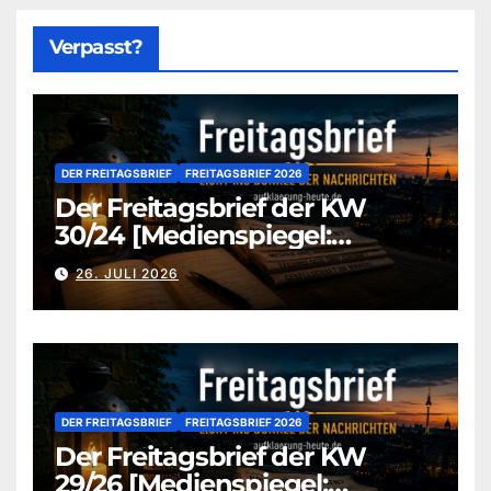
Verpasst?
DER FREITAGSBRIEF
FREITAGSBRIEF 2026
Der Freitagsbrief der KW
30/24 [Medienspiegel:
aufklaerung-heute-de]
26. JULI 2026
DER FREITAGSBRIEF
FREITAGSBRIEF 2026
Der Freitagsbrief der KW
29/26 [Medienspiegel: