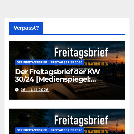
Verpasst?
DER FREITAGSBRIEF
FREITAGSBRIEF 2026
Der Freitagsbrief der KW
30/24 [Medienspiegel:
aufklaerung-heute-de]
26. JULI 2026
DER FREITAGSBRIEF
FREITAGSBRIEF 2026