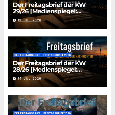
Der Freitagsbrief der KW
29/26 [Medienspiegel:
aufklaerung-heute.de]
19. JULI 2026
DER FREITAGSBRIEF
FREITAGSBRIEF 2026
Der Freitagsbrief der KW
28/26 [Medienspiegel:
aufklaerung-heute.de]
14. JULI 2026
DER FREITAGSBRIEF
FREITAGSBRIEF 2026