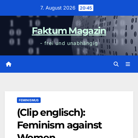
Zum
7. August 2026
20:45
Inhalt
wechseln
Faktum Magazin
- frei und unabhängig
FEMINISMUS
(Clip englisch):
Feminism against
Women