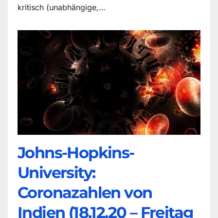
kritisch (unabhängige,…
Johns-Hopkins-
University:
Coronazahlen von
Indien (18.12.20 – Freitag