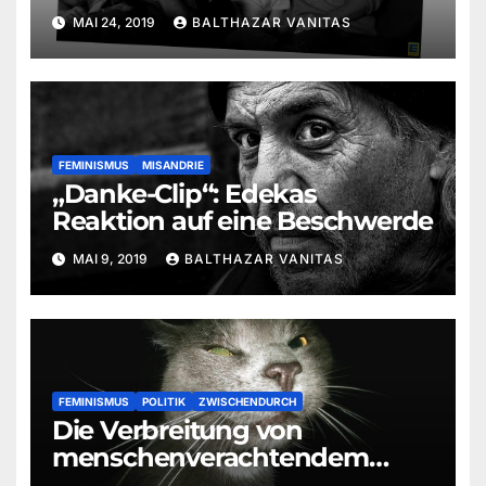
MAI 24, 2019
BALTHAZAR VANITAS
FEMINISMUS
MISANDRIE
„Danke-Clip“: Edekas
Reaktion auf eine Beschwerde
MAI 9, 2019
BALTHAZAR VANITAS
FEMINISMUS
POLITIK
ZWISCHENDURCH
Die Verbreitung von
menschenverachtendem
Material mit Alles Evolution