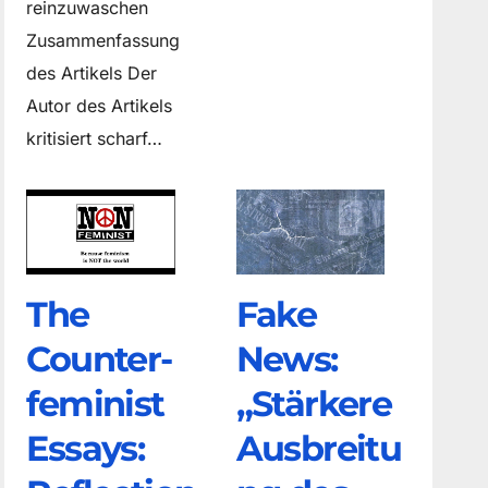
reinzuwaschen
Zusammenfassung
des Artikels Der
Autor des Artikels
kritisiert scharf…
The
Fake
Counter­
News:
feminist
„Stärkere
Essays:
Ausbreitu