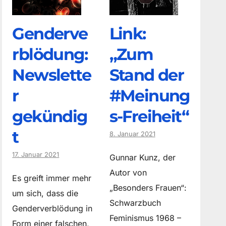
Genderve
Link:
rblödung:
„Zum
Newslette
Stand der
r
#Meinung
gekündig
s-Freiheit“
t
8. Januar 2021
17. Januar 2021
Gunnar Kunz, der
Autor von
Es greift immer mehr
„Besonders Frauen“:
um sich, dass die
Schwarzbuch
Genderverblödung in
Feminismus 1968 –
Form einer falschen,