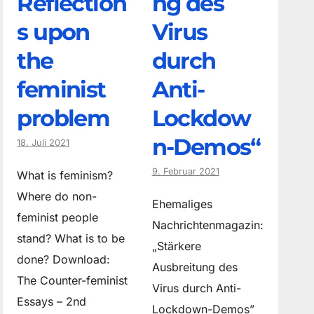
Reflection
ng des
s upon
Virus
the
durch
feminist
Anti-
problem
Lockdow
n-Demos“
18. Juli 2021
9. Februar 2021
What is feminism?
Where do non­
Ehemaliges
feminist people
Nachrichtenmagazin:
stand? What is to be
„Stärkere
done? Download:
Ausbreitung des
The Counter-feminist
Virus durch Anti-
Essays – 2nd
Lockdown-Demos”