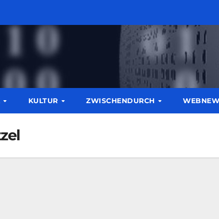
K
KULTUR
ZWISCHENDURCH
WEBNE
zel