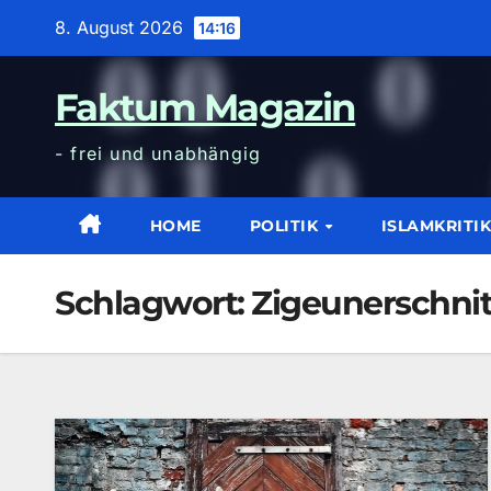
Zum
8. August 2026
14:16
Inhalt
wechseln
Faktum Magazin
- frei und unabhängig
HOME
POLITIK
ISLAMKRITI
Schlagwort:
Zigeunerschnit