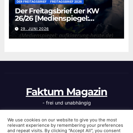
DER FREITAGSBRIEF
FREITAGSBRIEF 2026
Der Freitagsbrief der KW
26/26 [Medienspiegel:
aufklaerung-heute.de]
29. JUNI 2026
Faktum Magazin
- frei und unabhängig
We use cookies on our website to give you the most
relevant experience by remembering your preferences
and repeat visits. By clicking “Accept All”, you consent
Stolz präsentiert von WordPress
|
Theme: News Click von