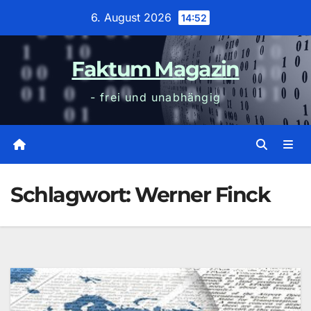
Zum
6. August 2026
14:52
Inhalt
wechseln
Faktum Magazin
- frei und unabhängig
Schlagwort:
Werner Finck