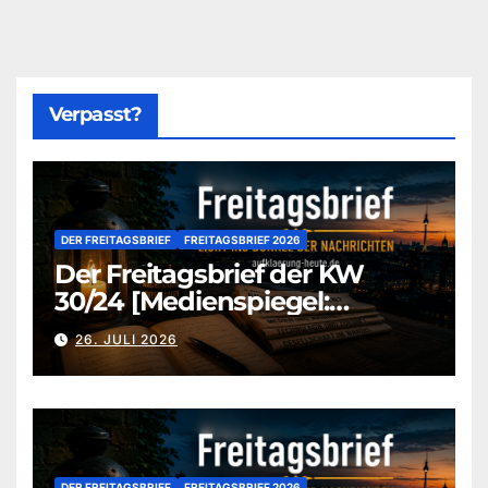
Verpasst?
DER FREITAGSBRIEF
FREITAGSBRIEF 2026
Der Freitagsbrief der KW
30/24 [Medienspiegel:
aufklaerung-heute-de]
26. JULI 2026
DER FREITAGSBRIEF
FREITAGSBRIEF 2026