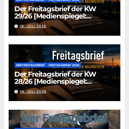
Der Freitagsbrief der KW
29/26 [Medienspiegel:
aufklaerung-heute.de]
19. JULI 2026
DER FREITAGSBRIEF
FREITAGSBRIEF 2026
Der Freitagsbrief der KW
28/26 [Medienspiegel:
aufklaerung-heute.de]
14. JULI 2026