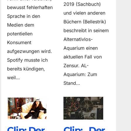
2019 (Sachbuch)
bewusst fehlerhaften
und vielen anderen
Sprache in den
Büchern (Bellestrik)
Medien dem
beschreibt in seinem
potentiellen
Alternativlos-
Konsument
Aquarium einen
aufgezwungen wird.
aktuellen Fall von
Spotify musste ich
Zensur. AL-
bereits kündigen,
Aquarium: Zum
weil…
Stand…
Clip: Der
Clip: „Der