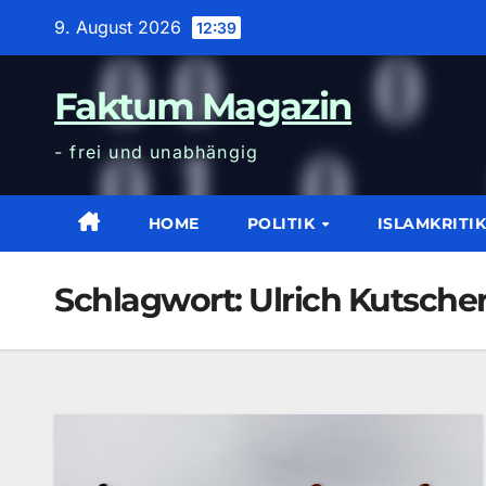
Zum
9. August 2026
12:39
Inhalt
wechseln
Faktum Magazin
- frei und unabhängig
HOME
POLITIK
ISLAMKRITI
Schlagwort:
Ulrich Kutsche