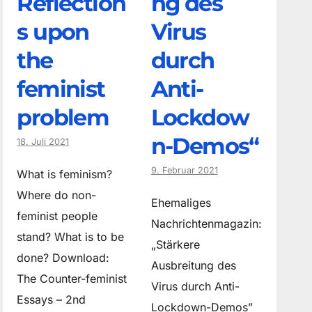
Reflection
ng des
s upon
Virus
the
durch
feminist
Anti-
problem
Lockdow
n-Demos“
18. Juli 2021
9. Februar 2021
What is feminism?
Where do non­
Ehemaliges
feminist people
Nachrichtenmagazin:
stand? What is to be
„Stärkere
done? Download:
Ausbreitung des
The Counter-feminist
Virus durch Anti-
Essays – 2nd
Lockdown-Demos”