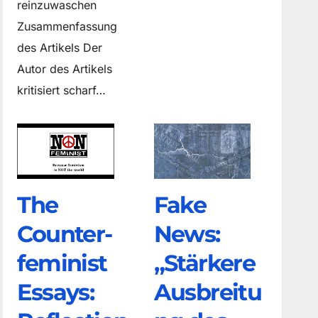
reinzuwaschen
Zusammenfassung
des Artikels Der
Autor des Artikels
kritisiert scharf…
The
Fake
Counter­
News:
feminist
„Stärkere
Essays:
Ausbreitu