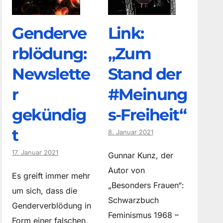
Genderve
Link:
rblödung:
„Zum
Newslette
Stand der
r
#Meinung
gekündig
s-Freiheit“
t
8. Januar 2021
17. Januar 2021
Gunnar Kunz, der
Autor von
Es greift immer mehr
„Besonders Frauen“:
um sich, dass die
Schwarzbuch
Genderverblödung in
Feminismus 1968 –
Form einer falschen,