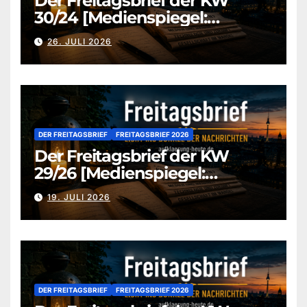
Der Freitagsbrief der KW
30/24 [Medienspiegel:
aufklaerung-heute-de]
26. JULI 2026
DER FREITAGSBRIEF
FREITAGSBRIEF 2026
Der Freitagsbrief der KW
29/26 [Medienspiegel:
aufklaerung-heute.de]
19. JULI 2026
DER FREITAGSBRIEF
FREITAGSBRIEF 2026