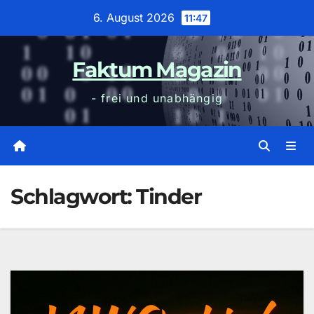
Zum
6. August 2026
11:47
Inhalt
wechseln
Faktum Magazin
- frei und unabhängig
Schlagwort:
Tinder