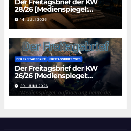
Der Freitagsbrief der KW
28/26 [Medienspiegel:
aufklaerung-heute.de]
14. JULI 2026
DER FREITAGSBRIEF
FREITAGSBRIEF 2026
Der Freitagsbrief der KW
26/26 [Medienspiegel:
aufklaerung-heute.de]
29. JUNI 2026