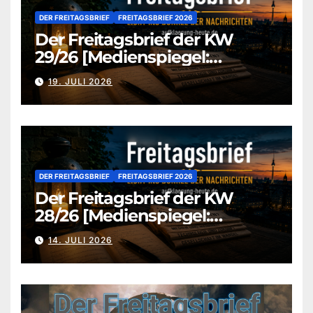
DER FREITAGSBRIEF
FREITAGSBRIEF 2026
Der Freitagsbrief der KW
29/26 [Medienspiegel:
aufklaerung-heute.de]
19. JULI 2026
DER FREITAGSBRIEF
FREITAGSBRIEF 2026
Der Freitagsbrief der KW
28/26 [Medienspiegel:
aufklaerung-heute.de]
14. JULI 2026