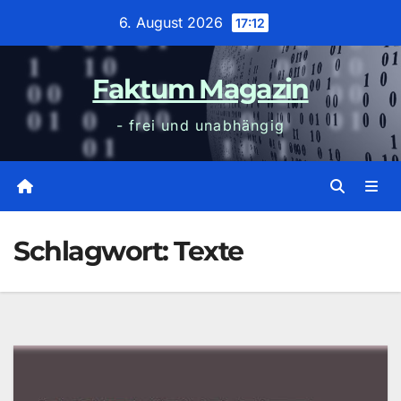
Zum
6. August 2026
17:12
Inhalt
wechseln
Faktum Magazin
- frei und unabhängig
Schlagwort:
Texte