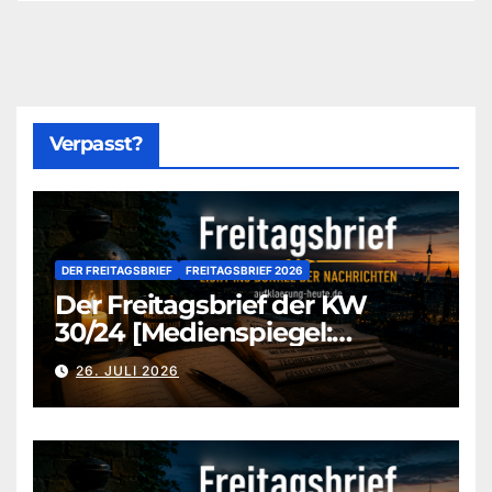
Verpasst?
DER FREITAGSBRIEF
FREITAGSBRIEF 2026
Der Freitagsbrief der KW
30/24 [Medienspiegel:
aufklaerung-heute-de]
26. JULI 2026