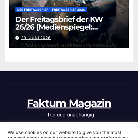
DER FREITAGSBRIEF
FREITAGSBRIEF 2026
Der Freitagsbrief der KW
26/26 [Medienspiegel:
aufklaerung-heute.de]
29. JUNI 2026
Faktum Magazin
- frei und unabhängig
We use cookies on our website to give you the most