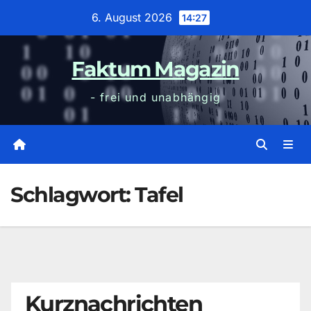
Zum
6. August 2026
14:27
Inhalt
wechseln
Faktum Magazin
- frei und unabhängig
Schlagwort:
Tafel
Kurznachrichten