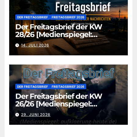
DER FREITAGSBRIEF
FREITAGSBRIEF 2026
Der Freitagsbrief der KW
28/26 [Medienspiegel:
aufklaerung-heute.de]
14. JULI 2026
DER FREITAGSBRIEF
FREITAGSBRIEF 2026
Der Freitagsbrief der KW
26/26 [Medienspiegel:
aufklaerung-heute.de]
29. JUNI 2026