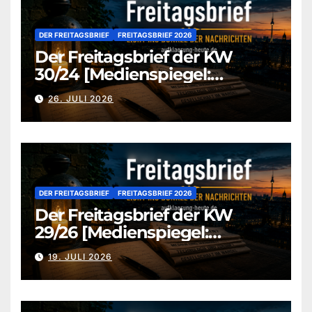
DER FREITAGSBRIEF
FREITAGSBRIEF 2026
Der Freitagsbrief der KW
30/24 [Medienspiegel:
aufklaerung-heute-de]
26. JULI 2026
DER FREITAGSBRIEF
FREITAGSBRIEF 2026
Der Freitagsbrief der KW
29/26 [Medienspiegel:
aufklaerung-heute.de]
19. JULI 2026