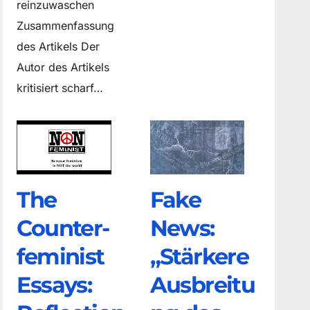
reinzuwaschen
Zusammenfassung
des Artikels Der
Autor des Artikels
kritisiert scharf…
The
Fake
Counter­
News:
feminist
„Stärkere
Essays:
Ausbreitu