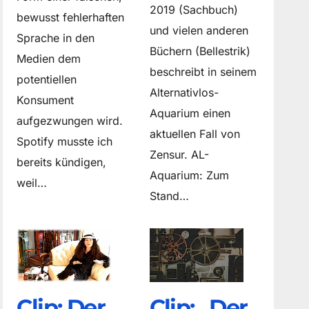
2019 (Sachbuch)
bewusst fehlerhaften
und vielen anderen
Sprache in den
Büchern (Bellestrik)
Medien dem
beschreibt in seinem
potentiellen
Alternativlos-
Konsument
Aquarium einen
aufgezwungen wird.
aktuellen Fall von
Spotify musste ich
Zensur. AL-
bereits kündigen,
Aquarium: Zum
weil…
Stand…
Clip: Der
Clip: „Der