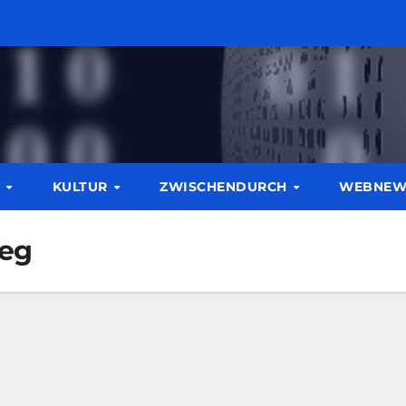
K
KULTUR
ZWISCHENDURCH
WEBNE
ieg