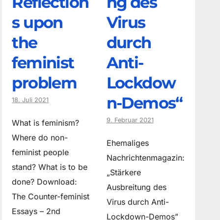
Reflection
ng des
s upon
Virus
the
durch
feminist
Anti-
problem
Lockdow
n-Demos“
18. Juli 2021
9. Februar 2021
What is feminism?
Where do non­
Ehemaliges
feminist people
Nachrichtenmagazin:
stand? What is to be
„Stärkere
done? Download:
Ausbreitung des
The Counter-feminist
Virus durch Anti-
Essays – 2nd
Lockdown-Demos”