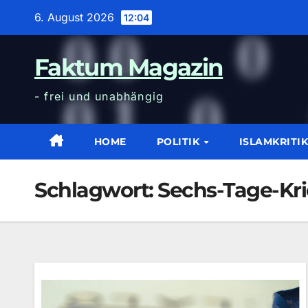
Zum
6. August 2026
12:04
Inhalt
wechseln
Faktum Magazin
- frei und unabhängig
HOME
POLITIK
ISLAMKRITI
Schlagwort:
Sechs-Tage-Kr