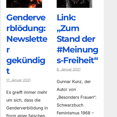
Genderve
Link:
rblödung:
„Zum
Newslette
Stand der
r
#Meinung
gekündig
s-Freiheit“
t
8. Januar 2021
17. Januar 2021
Gunnar Kunz, der
Autor von
Es greift immer mehr
„Besonders Frauen“:
um sich, dass die
Schwarzbuch
Genderverblödung in
Feminismus 1968 –
Form einer falschen,