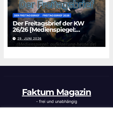
DER FREITAGSBRIEF
FREITAGSBRIEF 2026
Der Freitagsbrief der KW
26/26 [Medienspiegel:
aufklaerung-heute.de]
29. JUNI 2026
Faktum Magazin
- frei und unabhängig