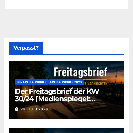
Verpasst?
DER FREITAGSBRIEF
FREITAGSBRIEF 2026
Der Freitagsbrief der KW
30/24 [Medienspiegel:
aufklaerung-heute-de]
26. JULI 2026