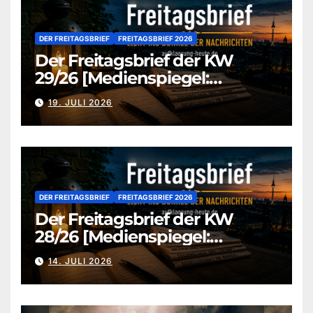
DER FREITAGSBRIEF
FREITAGSBRIEF 2026
Der Freitagsbrief der KW
29/26 [Medienspiegel:
aufklaerung-heute.de]
19. JULI 2026
DER FREITAGSBRIEF
FREITAGSBRIEF 2026
Der Freitagsbrief der KW
28/26 [Medienspiegel:
aufklaerung-heute.de]
14. JULI 2026