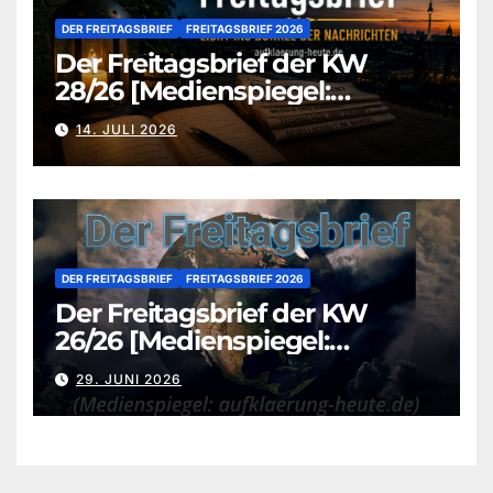
DER FREITAGSBRIEF
FREITAGSBRIEF 2026
Der Freitagsbrief der KW
28/26 [Medienspiegel:
aufklaerung-heute.de]
14. JULI 2026
DER FREITAGSBRIEF
FREITAGSBRIEF 2026
Der Freitagsbrief der KW
26/26 [Medienspiegel:
aufklaerung-heute.de]
29. JUNI 2026