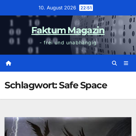
Zum
10. August 2026
22:51
Inhalt
wechseln
Faktum Magazin
- frei und unabhängig
Schlagwort:
Safe Space