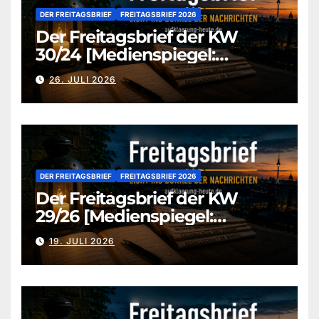
DER FREITAGSBRIEF
FREITAGSBRIEF 2026
Der Freitagsbrief der KW
30/24 [Medienspiegel:
aufklaerung-heute-de]
26. JULI 2026
DER FREITAGSBRIEF
FREITAGSBRIEF 2026
Der Freitagsbrief der KW
29/26 [Medienspiegel:
aufklaerung-heute.de]
19. JULI 2026