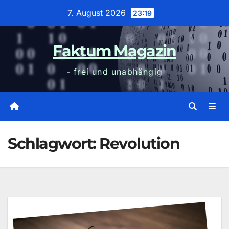
Zum
7. August 2026
23:19
Inhalt
wechseln
Faktum Magazin
- frei und unabhängig
Schlagwort:
Revolution