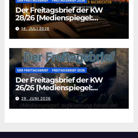
DER FREITAGSBRIEF
FREITAGSBRIEF 2026
Der Freitagsbrief der KW
28/26 [Medienspiegel:
aufklaerung-heute.de]
14. JULI 2026
DER FREITAGSBRIEF
FREITAGSBRIEF 2026
Der Freitagsbrief der KW
26/26 [Medienspiegel:
aufklaerung-heute.de]
29. JUNI 2026