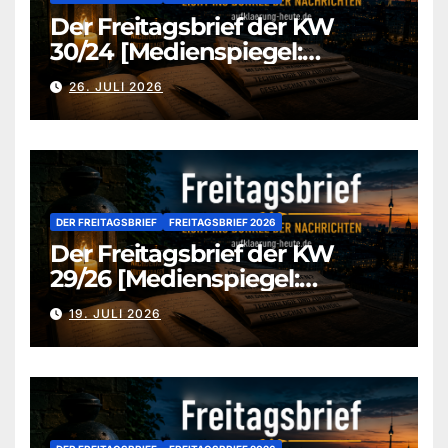
Der Freitagsbrief der KW
30/24 [Medienspiegel:
aufklaerung-heute-de]
26. JULI 2026
DER FREITAGSBRIEF
FREITAGSBRIEF 2026
Der Freitagsbrief der KW
29/26 [Medienspiegel:
aufklaerung-heute.de]
19. JULI 2026