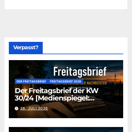
Verpasst?
DER FREITAGSBRIEF
FREITAGSBRIEF 2026
Der Freitagsbrief der KW
30/24 [Medienspiegel:
aufklaerung-heute-de]
26. JULI 2026