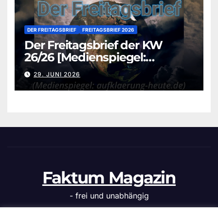
DER FREITAGSBRIEF
FREITAGSBRIEF 2026
Der Freitagsbrief der KW
26/26 [Medienspiegel:
aufklaerung-heute.de]
29. JUNI 2026
Faktum Magazin
- frei und unabhängig