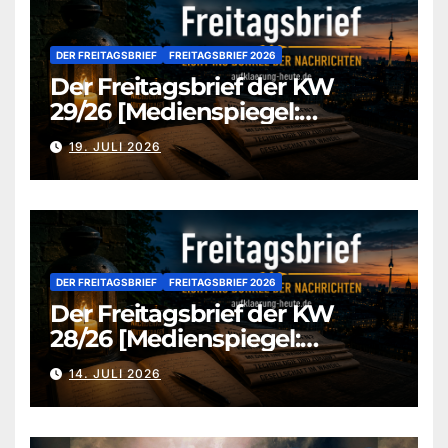
DER FREITAGSBRIEF
FREITAGSBRIEF 2026
Der Freitagsbrief der KW
29/26 [Medienspiegel:
aufklaerung-heute.de]
19. JULI 2026
DER FREITAGSBRIEF
FREITAGSBRIEF 2026
Der Freitagsbrief der KW
28/26 [Medienspiegel:
aufklaerung-heute.de]
14. JULI 2026