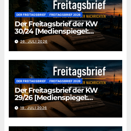
DER FREITAGSBRIEF
FREITAGSBRIEF 2026
Der Freitagsbrief der KW
30/24 [Medienspiegel:
aufklaerung-heute-de]
26. JULI 2026
DER FREITAGSBRIEF
FREITAGSBRIEF 2026
Der Freitagsbrief der KW
29/26 [Medienspiegel:
aufklaerung-heute.de]
19. JULI 2026