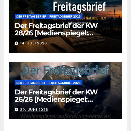
DER FREITAGSBRIEF
FREITAGSBRIEF 2026
Der Freitagsbrief der KW
28/26 [Medienspiegel:
aufklaerung-heute.de]
14. JULI 2026
DER FREITAGSBRIEF
FREITAGSBRIEF 2026
Der Freitagsbrief der KW
26/26 [Medienspiegel:
aufklaerung-heute.de]
29. JUNI 2026