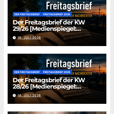
DER FREITAGSBRIEF
FREITAGSBRIEF 2026
Der Freitagsbrief der KW
29/26 [Medienspiegel:
aufklaerung-heute.de]
19. JULI 2026
DER FREITAGSBRIEF
FREITAGSBRIEF 2026
Der Freitagsbrief der KW
28/26 [Medienspiegel:
aufklaerung-heute.de]
14. JULI 2026