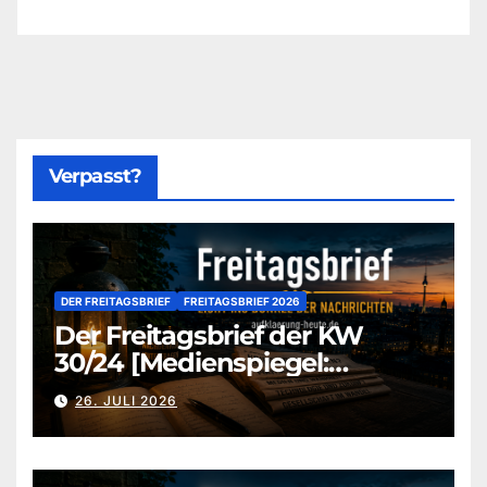
Verpasst?
DER FREITAGSBRIEF
FREITAGSBRIEF 2026
Der Freitagsbrief der KW
30/24 [Medienspiegel:
aufklaerung-heute-de]
26. JULI 2026