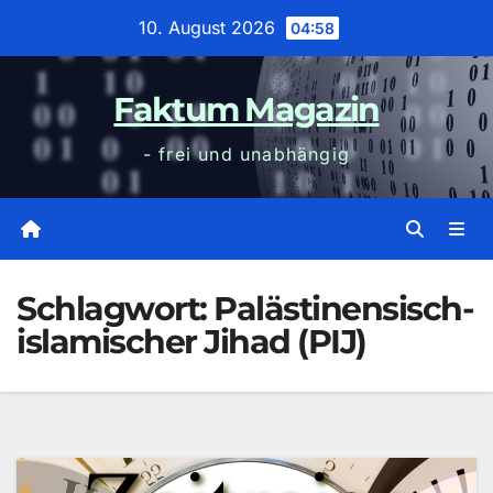
Zum
10. August 2026
04:58
Inhalt
wechseln
Faktum Magazin
- frei und unabhängig
Schlagwort:
Palästinensisch-
islamischer Jihad (PIJ)