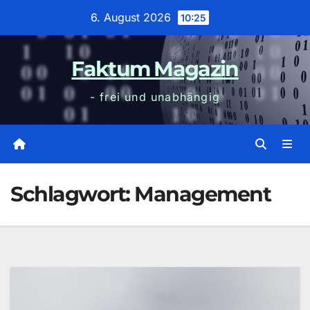
Zum
6. August 2026
10:25
Inhalt
wechseln
Faktum Magazin
- frei und unabhängig
Schlagwort:
Management