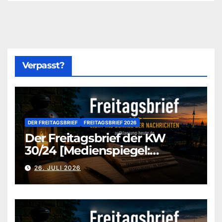
Verpasst?
DER FREITAGSBRIEF
FREITAGSBRIEF 2026
Der Freitagsbrief der KW
30/24 [Medienspiegel:
aufklaerung-heute-de]
26. JULI 2026