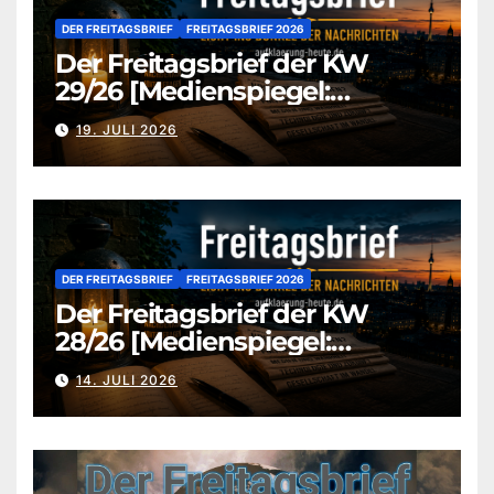
DER FREITAGSBRIEF
FREITAGSBRIEF 2026
Der Freitagsbrief der KW
29/26 [Medienspiegel:
aufklaerung-heute.de]
19. JULI 2026
DER FREITAGSBRIEF
FREITAGSBRIEF 2026
Der Freitagsbrief der KW
28/26 [Medienspiegel:
aufklaerung-heute.de]
14. JULI 2026