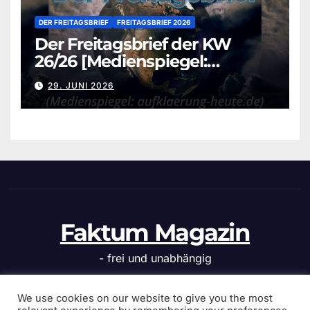
DER FREITAGSBRIEF
FREITAGSBRIEF 2026
Der Freitagsbrief der KW
26/26 [Medienspiegel:
aufklaerung-heute.de]
29. JUNI 2026
Faktum Magazin
- frei und unabhängig
We use cookies on our website to give you the most