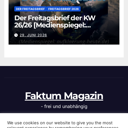
DER FREITAGSBRIEF
FREITAGSBRIEF 2026
Der Freitagsbrief der KW
26/26 [Medienspiegel:
aufklaerung-heute.de]
29. JUNI 2026
Faktum Magazin
- frei und unabhängig
We use cookies on our website to give you the most