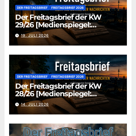
DER FREITAGSBRIEF
FREITAGSBRIEF 2026
Der Freitagsbrief der KW
29/26 [Medienspiegel:
aufklaerung-heute.de]
19. JULI 2026
DER FREITAGSBRIEF
FREITAGSBRIEF 2026
Der Freitagsbrief der KW
28/26 [Medienspiegel:
aufklaerung-heute.de]
14. JULI 2026