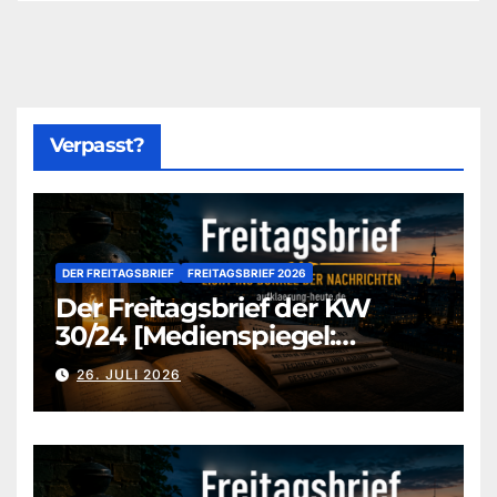
Verpasst?
DER FREITAGSBRIEF
FREITAGSBRIEF 2026
Der Freitagsbrief der KW
30/24 [Medienspiegel:
aufklaerung-heute-de]
26. JULI 2026