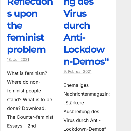
Reflection
ng des
s upon
Virus
the
durch
feminist
Anti-
problem
Lockdow
n-Demos“
18. Juli 2021
9. Februar 2021
What is feminism?
Where do non­
Ehemaliges
feminist people
Nachrichtenmagazin:
stand? What is to be
„Stärkere
done? Download:
Ausbreitung des
The Counter-feminist
Virus durch Anti-
Essays – 2nd
Lockdown-Demos”