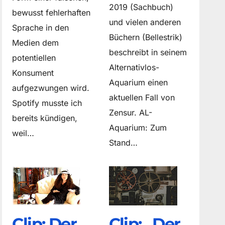
2019 (Sachbuch)
bewusst fehlerhaften
und vielen anderen
Sprache in den
Büchern (Bellestrik)
Medien dem
beschreibt in seinem
potentiellen
Alternativlos-
Konsument
Aquarium einen
aufgezwungen wird.
aktuellen Fall von
Spotify musste ich
Zensur. AL-
bereits kündigen,
Aquarium: Zum
weil…
Stand…
Clip: Der
Clip: „Der