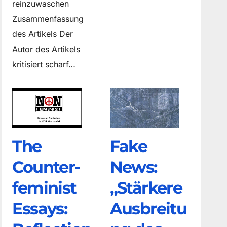
reinzuwaschen
Zusammenfassung
des Artikels Der
Autor des Artikels
kritisiert scharf…
The
Fake
Counter­
News:
feminist
„Stärkere
Essays:
Ausbreitu