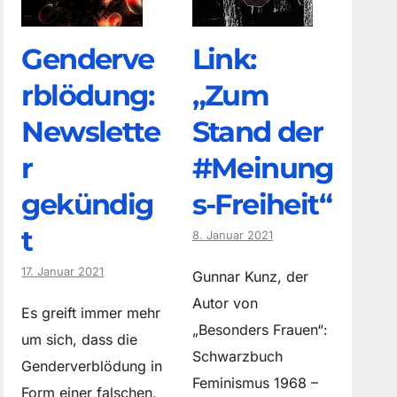
Genderve
Link:
rblödung:
„Zum
Newslette
Stand der
r
#Meinung
gekündig
s-Freiheit“
t
8. Januar 2021
17. Januar 2021
Gunnar Kunz, der
Autor von
Es greift immer mehr
„Besonders Frauen“:
um sich, dass die
Schwarzbuch
Genderverblödung in
Feminismus 1968 –
Form einer falschen,