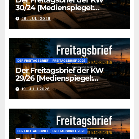
30/24 [Medienspiegel:
aufklaerung-heute-de]
26. JULI 2026
DER FREITAGSBRIEF
FREITAGSBRIEF 2026
Der Freitagsbrief der KW
29/26 [Medienspiegel:
aufklaerung-heute.de]
19. JULI 2026
DER FREITAGSBRIEF
FREITAGSBRIEF 2026