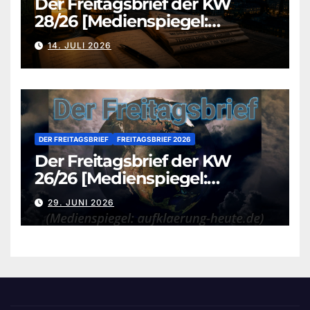
Der Freitagsbrief der KW
28/26 [Medienspiegel:
aufklaerung-heute.de]
14. JULI 2026
DER FREITAGSBRIEF
FREITAGSBRIEF 2026
Der Freitagsbrief der KW
26/26 [Medienspiegel:
aufklaerung-heute.de]
29. JUNI 2026