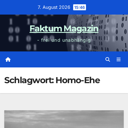
Zum
7. August 2026
15:46
Inhalt
wechseln
Faktum Magazin
- frei und unabhängig
Schlagwort:
Homo-Ehe