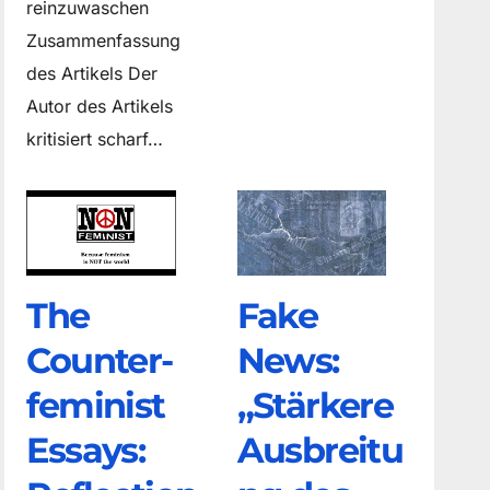
reinzuwaschen
Zusammenfassung
des Artikels Der
Autor des Artikels
kritisiert scharf…
The
Fake
Counter­
News:
feminist
„Stärkere
Essays:
Ausbreitu