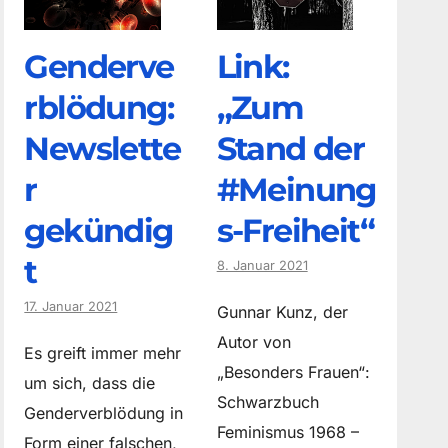
Genderve
Link:
rblödung:
„Zum
Newslette
Stand der
r
#Meinung
gekündig
s-Freiheit“
t
8. Januar 2021
17. Januar 2021
Gunnar Kunz, der
Autor von
Es greift immer mehr
„Besonders Frauen“:
um sich, dass die
Schwarzbuch
Genderverblödung in
Feminismus 1968 –
Form einer falschen,