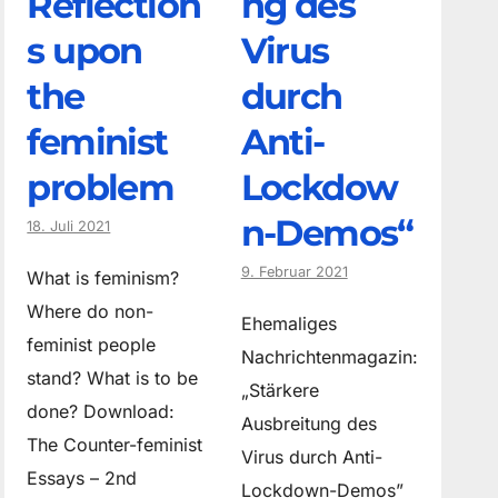
Reflection
ng des
s upon
Virus
the
durch
feminist
Anti-
problem
Lockdow
n-Demos“
18. Juli 2021
9. Februar 2021
What is feminism?
Where do non­
Ehemaliges
feminist people
Nachrichtenmagazin:
stand? What is to be
„Stärkere
done? Download:
Ausbreitung des
The Counter-feminist
Virus durch Anti-
Essays – 2nd
Lockdown-Demos”