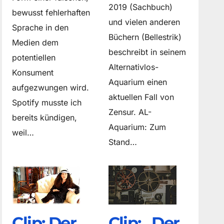
2019 (Sachbuch)
bewusst fehlerhaften
und vielen anderen
Sprache in den
Büchern (Bellestrik)
Medien dem
beschreibt in seinem
potentiellen
Alternativlos-
Konsument
Aquarium einen
aufgezwungen wird.
aktuellen Fall von
Spotify musste ich
Zensur. AL-
bereits kündigen,
Aquarium: Zum
weil…
Stand…
Clip: Der
Clip: „Der