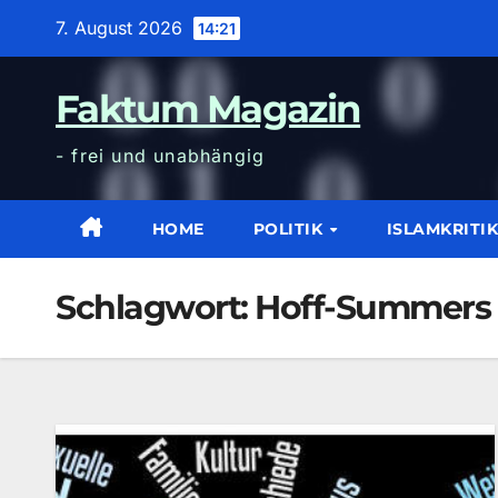
Zum
7. August 2026
14:21
Inhalt
wechseln
Faktum Magazin
- frei und unabhängig
HOME
POLITIK
ISLAMKRITI
Schlagwort:
Hoff-Summers