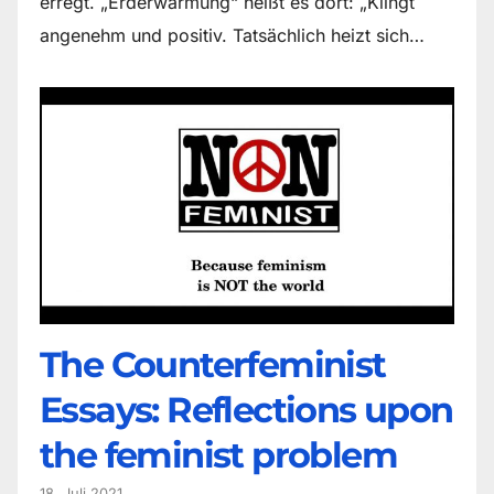
erregt. „Erderwärmung“ heißt es dort: „Klingt
angenehm und positiv. Tatsächlich heizt sich…
The Counter­feminist
Essays: Reflections upon
the feminist problem
18. Juli 2021