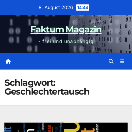
Zum
8. August 2026
14:44
Inhalt
wechseln
Faktum Magazin
- frei und unabhängig
Schlagwort:
Geschlechtertausch