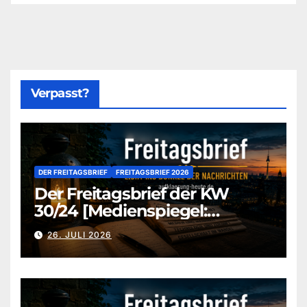
Verpasst?
DER FREITAGSBRIEF
FREITAGSBRIEF 2026
Der Freitagsbrief der KW
30/24 [Medienspiegel:
aufklaerung-heute-de]
26. JULI 2026