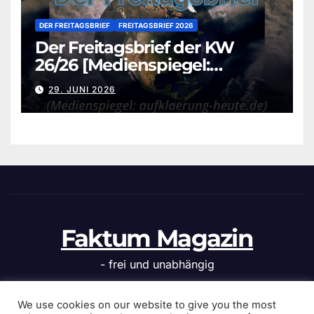
DER FREITAGSBRIEF
FREITAGSBRIEF 2026
Der Freitagsbrief der KW
26/26 [Medienspiegel:
aufklaerung-heute.de]
29. JUNI 2026
Faktum Magazin
- frei und unabhängig
We use cookies on our website to give you the most