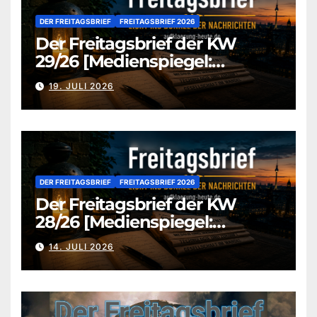
DER FREITAGSBRIEF
FREITAGSBRIEF 2026
Der Freitagsbrief der KW
29/26 [Medienspiegel:
aufklaerung-heute.de]
19. JULI 2026
DER FREITAGSBRIEF
FREITAGSBRIEF 2026
Der Freitagsbrief der KW
28/26 [Medienspiegel:
aufklaerung-heute.de]
14. JULI 2026