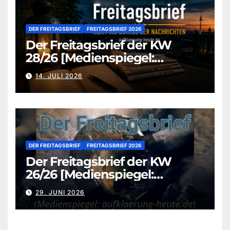
DER FREITAGSBRIEF
FREITAGSBRIEF 2026
Der Freitagsbrief der KW
28/26 [Medienspiegel:
aufklaerung-heute.de]
14. JULI 2026
DER FREITAGSBRIEF
FREITAGSBRIEF 2026
Der Freitagsbrief der KW
26/26 [Medienspiegel:
aufklaerung-heute.de]
29. JUNI 2026