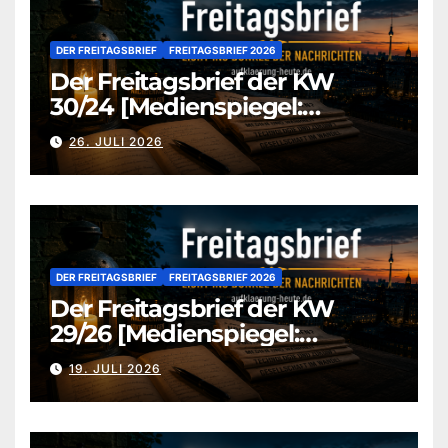
DER FREITAGSBRIEF
FREITAGSBRIEF 2026
Der Freitagsbrief der KW
30/24 [Medienspiegel:
aufklaerung-heute-de]
26. JULI 2026
DER FREITAGSBRIEF
FREITAGSBRIEF 2026
Der Freitagsbrief der KW
29/26 [Medienspiegel:
aufklaerung-heute.de]
19. JULI 2026