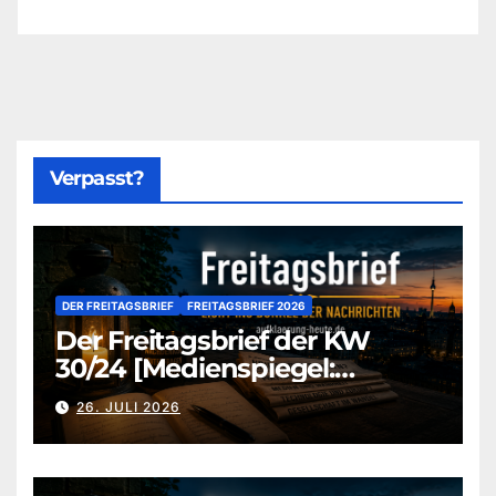
Verpasst?
DER FREITAGSBRIEF
FREITAGSBRIEF 2026
Der Freitagsbrief der KW
30/24 [Medienspiegel:
aufklaerung-heute-de]
26. JULI 2026