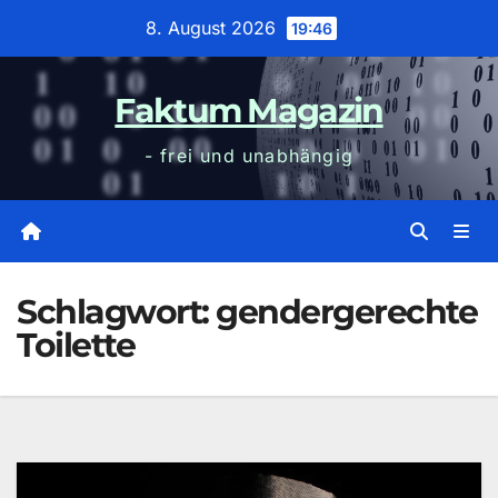
Zum
8. August 2026
19:46
Inhalt
wechseln
Faktum Magazin
- frei und unabhängig
Schlagwort:
gendergerechte
Toilette