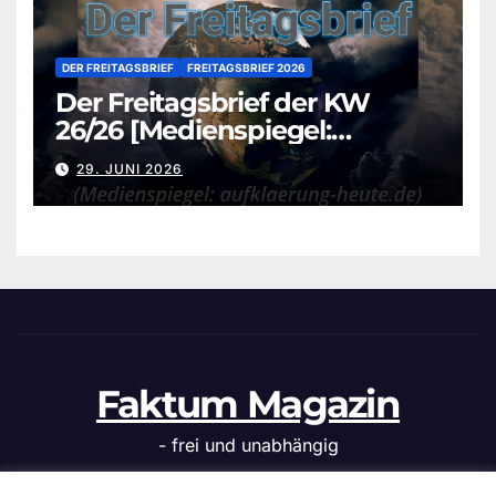
DER FREITAGSBRIEF
FREITAGSBRIEF 2026
Der Freitagsbrief der KW
26/26 [Medienspiegel:
aufklaerung-heute.de]
29. JUNI 2026
Faktum Magazin
- frei und unabhängig