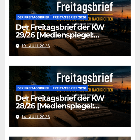
DER FREITAGSBRIEF
FREITAGSBRIEF 2026
Der Freitagsbrief der KW
29/26 [Medienspiegel:
aufklaerung-heute.de]
19. JULI 2026
DER FREITAGSBRIEF
FREITAGSBRIEF 2026
Der Freitagsbrief der KW
28/26 [Medienspiegel:
aufklaerung-heute.de]
14. JULI 2026