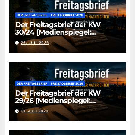
DER FREITAGSBRIEF
FREITAGSBRIEF 2026
Der Freitagsbrief der KW
30/24 [Medienspiegel:
aufklaerung-heute-de]
26. JULI 2026
DER FREITAGSBRIEF
FREITAGSBRIEF 2026
Der Freitagsbrief der KW
29/26 [Medienspiegel:
aufklaerung-heute.de]
19. JULI 2026