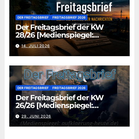
DER FREITAGSBRIEF
FREITAGSBRIEF 2026
Der Freitagsbrief der KW
28/26 [Medienspiegel:
aufklaerung-heute.de]
14. JULI 2026
DER FREITAGSBRIEF
FREITAGSBRIEF 2026
Der Freitagsbrief der KW
26/26 [Medienspiegel:
aufklaerung-heute.de]
29. JUNI 2026