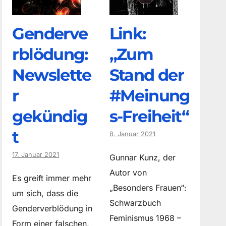
Genderve
Link:
rblödung:
„Zum
Newslette
Stand der
r
#Meinung
gekündig
s-Freiheit“
t
8. Januar 2021
17. Januar 2021
Gunnar Kunz, der
Autor von
Es greift immer mehr
„Besonders Frauen“:
um sich, dass die
Schwarzbuch
Genderverblödung in
Feminismus 1968 –
Form einer falschen,