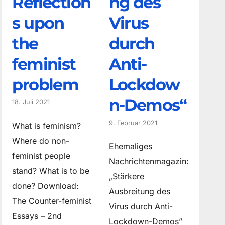
Reflection
ng des
s upon
Virus
the
durch
feminist
Anti-
problem
Lockdow
n-Demos“
18. Juli 2021
9. Februar 2021
What is feminism?
Where do non­
Ehemaliges
feminist people
Nachrichtenmagazin:
stand? What is to be
„Stärkere
done? Download:
Ausbreitung des
The Counter-feminist
Virus durch Anti-
Essays – 2nd
Lockdown-Demos”