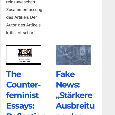
reinzuwaschen
Zusammenfassung
des Artikels Der
Autor des Artikels
kritisiert scharf…
The
Fake
Counter­
News:
feminist
„Stärkere
Essays:
Ausbreitu