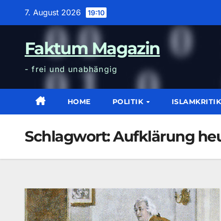
Zum
7. August 2026
19:10
Inhalt
wechseln
Faktum Magazin
- frei und unabhängig
HOME
POLITIK
ISLAMKRITI
Schlagwort:
Aufklärung he