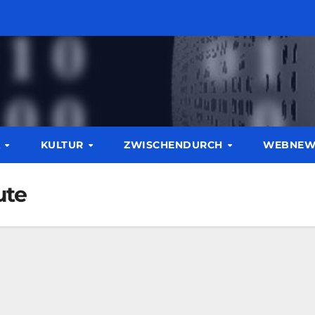
K
KULTUR
ZWISCHENDURCH
WEBNE
ute