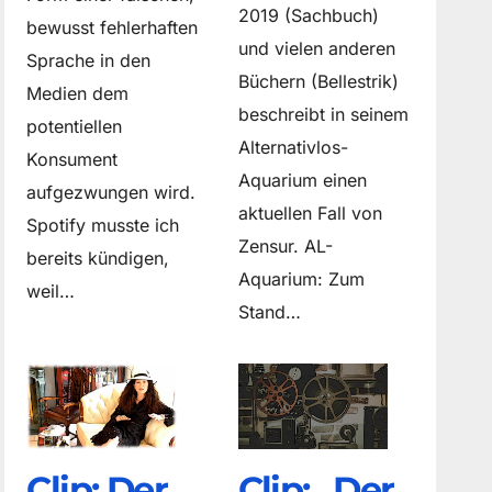
2019 (Sachbuch)
bewusst fehlerhaften
und vielen anderen
Sprache in den
Büchern (Bellestrik)
Medien dem
beschreibt in seinem
potentiellen
Alternativlos-
Konsument
Aquarium einen
aufgezwungen wird.
aktuellen Fall von
Spotify musste ich
Zensur. AL-
bereits kündigen,
Aquarium: Zum
weil…
Stand…
Clip: Der
Clip: „Der