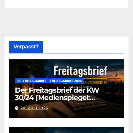
Verpasst?
DER FREITAGSBRIEF
FREITAGSBRIEF 2026
Der Freitagsbrief der KW
30/24 [Medienspiegel:
aufklaerung-heute-de]
26. JULI 2026