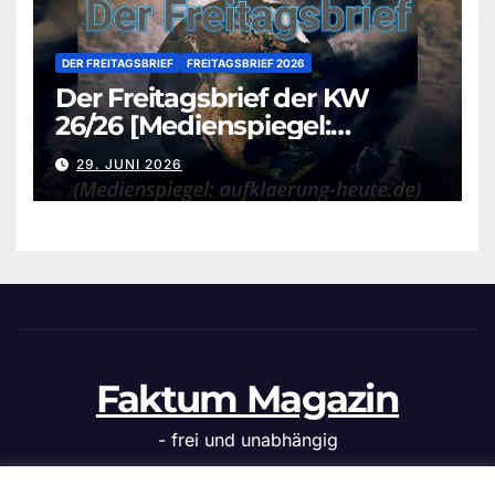
DER FREITAGSBRIEF
FREITAGSBRIEF 2026
Der Freitagsbrief der KW
26/26 [Medienspiegel:
aufklaerung-heute.de]
29. JUNI 2026
Faktum Magazin
- frei und unabhängig