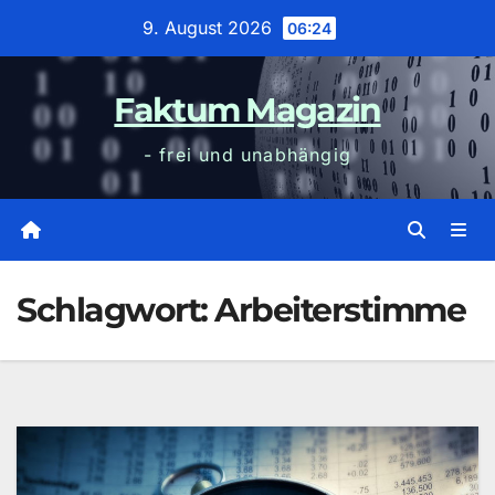
Zum
9. August 2026
06:24
Inhalt
wechseln
Faktum Magazin
- frei und unabhängig
Schlagwort:
Arbeiterstimme