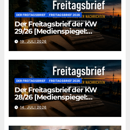
DER FREITAGSBRIEF
FREITAGSBRIEF 2026
Der Freitagsbrief der KW
29/26 [Medienspiegel:
aufklaerung-heute.de]
19. JULI 2026
DER FREITAGSBRIEF
FREITAGSBRIEF 2026
Der Freitagsbrief der KW
28/26 [Medienspiegel:
aufklaerung-heute.de]
14. JULI 2026