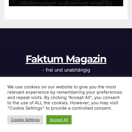
Faktum Magazin
- frei und unabhängig
We use cookies on our website to give you the most
relevant experience by remembering your preferences
and repeat visits. By clicking “Accept All”, you consent
Stolz präsentiert von WordPress
|
Theme: News Click von
to the use of ALL the cookies. However, you may visit
Themeansar
"Cookie Settings" to provide a controlled consent.
Cookie Settings
Accept All
Home
Politik
Islamkritik
Kultur
zwischendurch
Webnews