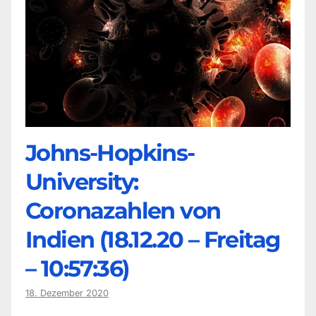
Johns-Hopkins-
University:
Coronazahlen von
Indien (18.12.20 – Freitag
– 10:57:36)
18. Dezember 2020