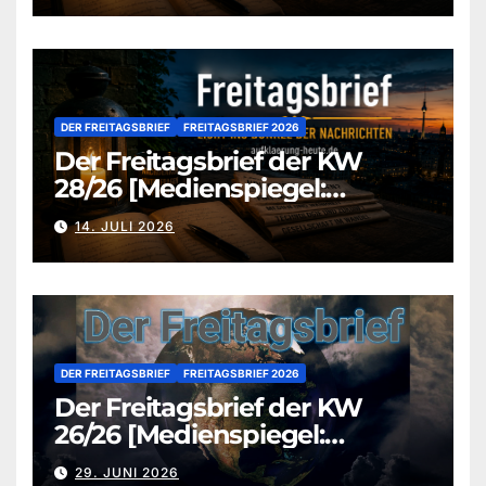
DER FREITAGSBRIEF
FREITAGSBRIEF 2026
Der Freitagsbrief der KW
28/26 [Medienspiegel:
aufklaerung-heute.de]
14. JULI 2026
DER FREITAGSBRIEF
FREITAGSBRIEF 2026
Der Freitagsbrief der KW
26/26 [Medienspiegel:
aufklaerung-heute.de]
29. JUNI 2026