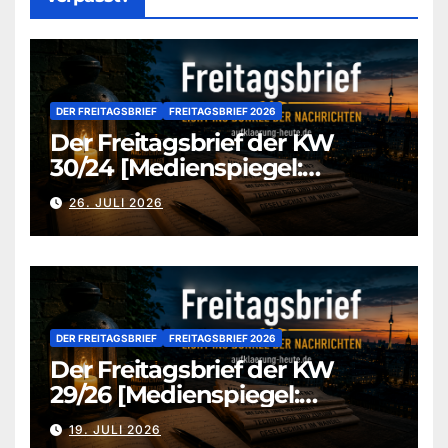
DER FREITAGSBRIEF
FREITAGSBRIEF 2026
Der Freitagsbrief der KW
30/24 [Medienspiegel:
aufklaerung-heute-de]
26. JULI 2026
DER FREITAGSBRIEF
FREITAGSBRIEF 2026
Der Freitagsbrief der KW
29/26 [Medienspiegel:
aufklaerung-heute.de]
19. JULI 2026