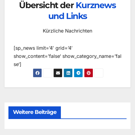
Übersicht der
Kurznews
und Links
Kürzliche Nachrichten
[sp_news limit=’4′ grid=’4′
show_content=’false‘ show_category_name=’fal
se‘]
Weitere Beiträge