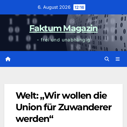
Zum
6. August 2026
12:16
Inhalt
wechseln
Faktum Magazin
- frei und unabhängig
Welt: „Wir wollen die
Union für Zuwanderer
werden“