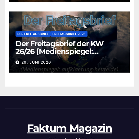
DER FREITAGSBRIEF
FREITAGSBRIEF 2026
Der Freitagsbrief der KW
26/26 [Medienspiegel:
aufklaerung-heute.de]
29. JUNI 2026
Faktum Magazin