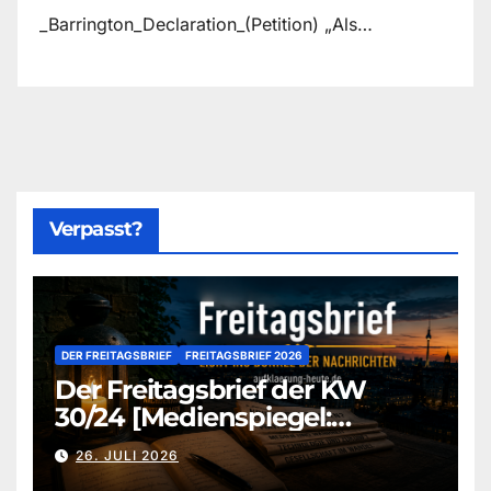
_Barrington_Declaration_(Petition) „Als…
Verpasst?
DER FREITAGSBRIEF
FREITAGSBRIEF 2026
Der Freitagsbrief der KW
30/24 [Medienspiegel:
aufklaerung-heute-de]
26. JULI 2026