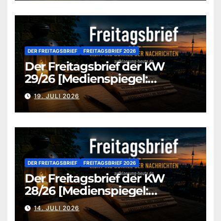
DER FREITAGSBRIEF
FREITAGSBRIEF 2026
Der Freitagsbrief der KW
29/26 [Medienspiegel:
aufklaerung-heute.de]
19. JULI 2026
DER FREITAGSBRIEF
FREITAGSBRIEF 2026
Der Freitagsbrief der KW
28/26 [Medienspiegel:
aufklaerung-heute.de]
14. JULI 2026