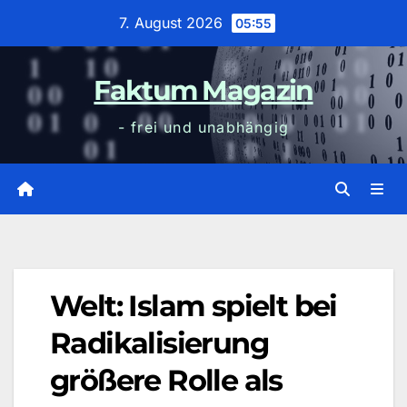
Zum
7. August 2026
05:55
Inhalt
wechseln
Faktum Magazin
- frei und unabhängig
Welt: Islam spielt bei
Radikalisierung
größere Rolle als