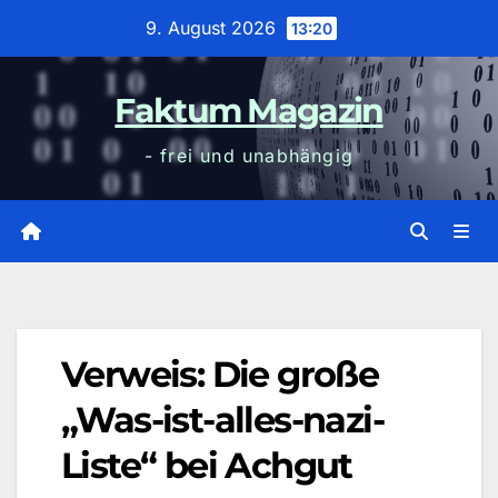
Zum
9. August 2026
13:20
Inhalt
wechseln
Faktum Magazin
- frei und unabhängig
Verweis: Die große
„Was-ist-alles-nazi-
Liste“ bei Achgut