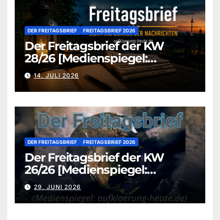
DER FREITAGSBRIEF
FREITAGSBRIEF 2026
Der Freitagsbrief der KW
28/26 [Medienspiegel:
aufklaerung-heute.de]
14. JULI 2026
DER FREITAGSBRIEF
FREITAGSBRIEF 2026
Der Freitagsbrief der KW
26/26 [Medienspiegel:
aufklaerung-heute.de]
29. JUNI 2026