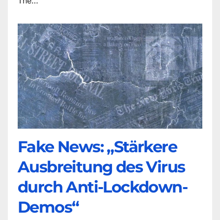
The…
Fake News: „Stärkere
Ausbreitung des Virus
durch Anti-Lockdown-
Demos“