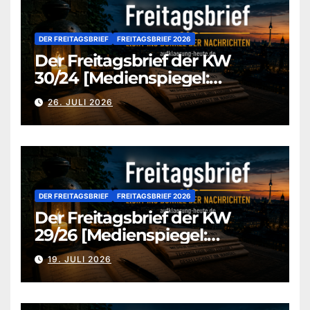
DER FREITAGSBRIEF
FREITAGSBRIEF 2026
Der Freitagsbrief der KW
30/24 [Medienspiegel:
aufklaerung-heute-de]
26. JULI 2026
DER FREITAGSBRIEF
FREITAGSBRIEF 2026
Der Freitagsbrief der KW
29/26 [Medienspiegel:
aufklaerung-heute.de]
19. JULI 2026