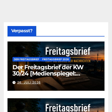
Verpasst?
DER FREITAGSBRIEF
FREITAGSBRIEF 2026
Der Freitagsbrief der KW
30/24 [Medienspiegel:
aufklaerung-heute-de]
26. JULI 2026