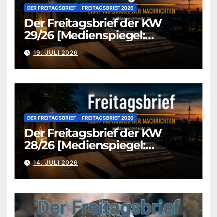
DER FREITAGSBRIEF
FREITAGSBRIEF 2026
Der Freitagsbrief der KW
29/26 [Medienspiegel:
aufklaerung-heute.de]
19. JULI 2026
DER FREITAGSBRIEF
FREITAGSBRIEF 2026
Der Freitagsbrief der KW
28/26 [Medienspiegel:
aufklaerung-heute.de]
14. JULI 2026