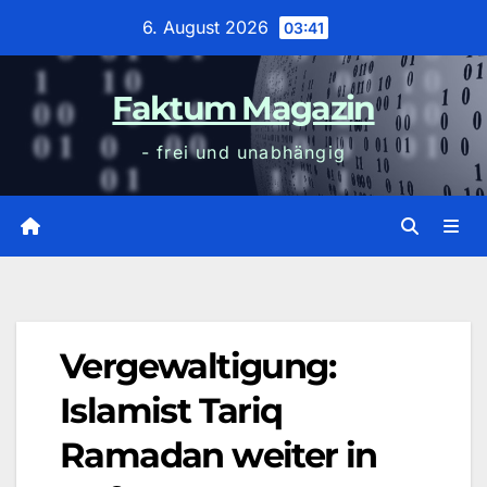
Zum
6. August 2026
03:41
Inhalt
wechseln
Faktum Magazin
- frei und unabhängig
Vergewaltigung:
Islamist Tariq
Ramadan weiter in