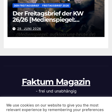
DER FREITAGSBRIEF
FREITAGSBRIEF 2026
Der Freitagsbrief der KW
26/26 [Medienspiegel:
aufklaerung-heute.de]
29. JUNI 2026
Faktum Magazin
- frei und unabhängig
We use cookies on our website to give you the most
relevant experience by remembering your preferences