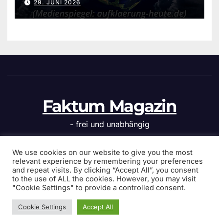
29. JUNI 2026
Faktum Magazin
- frei und unabhängig
We use cookies on our website to give you the most
relevant experience by remembering your preferences
and repeat visits. By clicking “Accept All”, you consent
Stolz präsentiert von WordPress
|
Theme: News Click von
to the use of ALL the cookies. However, you may visit
Themeansar
"Cookie Settings" to provide a controlled consent.
Cookie Settings
Accept All
Home
Politik
Islamkritik
Kultur
zwischendurch
Webnews