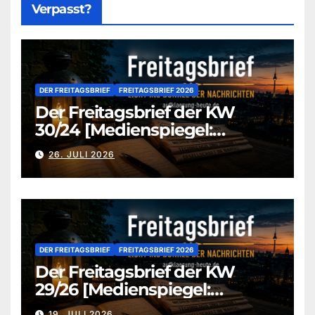
Verpasst?
DER FREITAGSBRIEF
FREITAGSBRIEF 2026
Der Freitagsbrief der KW
30/24 [Medienspiegel:
aufklaerung-heute-de]
26. JULI 2026
DER FREITAGSBRIEF
FREITAGSBRIEF 2026
Der Freitagsbrief der KW
29/26 [Medienspiegel:
aufklaerung-heute.de]
19. JULI 2026