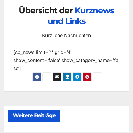
Übersicht der
Kurznews
und Links
Kürzliche Nachrichten
[sp_news limit=’4′ grid=’4′
show_content=’false‘ show_category_name=’fal
se‘]
Weitere Beiträge