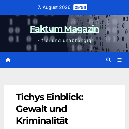
Zum
7. August 2026
09:56
Inhalt
wechseln
Faktum Magazin
- frei und unabhängig
Tichys Einblick:
Gewalt und
Kriminalität