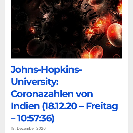
Johns-Hopkins-
University:
Coronazahlen von
Indien (18.12.20 – Freitag
– 10:57:36)
18. Dezember 2020