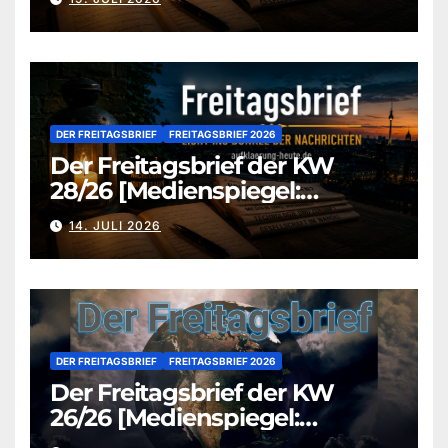
DER FREITAGSBRIEF
FREITAGSBRIEF 2026
Der Freitagsbrief der KW
28/26 [Medienspiegel:
aufklaerung-heute.de]
14. JULI 2026
DER FREITAGSBRIEF
FREITAGSBRIEF 2026
Der Freitagsbrief der KW
26/26 [Medienspiegel:
aufklaerung-heute.de]