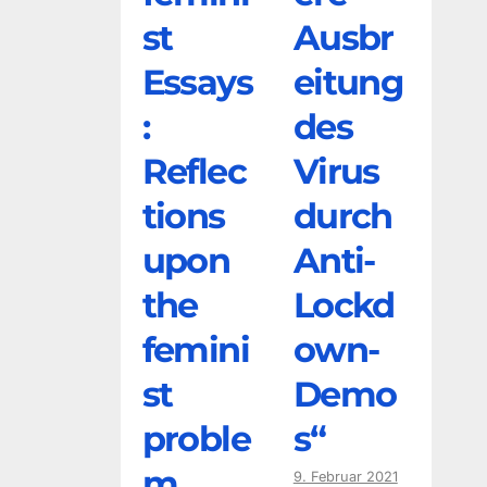
st
Ausbr
Essays
eitung
:
des
Reflec
Virus
tions
durch
upon
Anti-
the
Lockd
femini
own-
st
Demo
proble
s“
m
9. Februar 2021