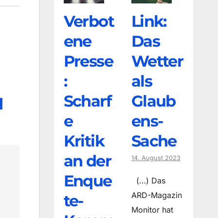
Verbot
Link:
ene
Das
Presse
Wetter
:
als
Scharf
Glaub
d
e
ens-
Kritik
Sache
an der
14. August 2023
Enque
(…) Das
ARD-Magazin
te-
Monitor hat