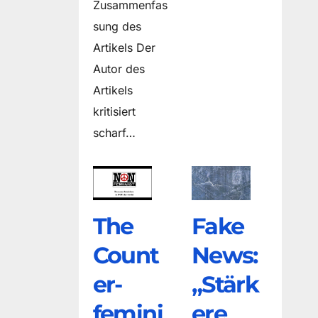
Zusammenfas
sung des
Artikels Der
Autor des
Artikels
kritisiert
scharf…
The
Fake
Count
News:
er­
„Stärk
femini
ere