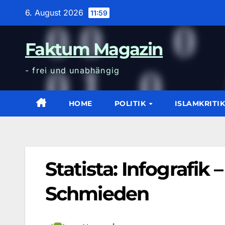
Zum
6. August 2026
11:59
Inhalt
wechseln
Faktum Magazin
- frei und unabhängig
HOME
POLITIK
ISLAMKRITI
Statista: Infografik 
Schmieden