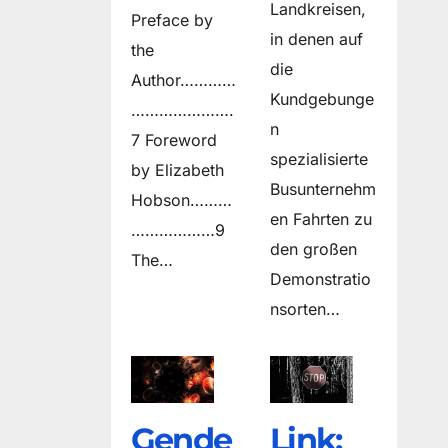
Landkreisen,
Preface by
in denen auf
the
die
Author…………
Kundgebunge
………………….
n
7 Foreword
spezialisierte
by Elizabeth
Busunternehm
Hobson………
en Fahrten zu
………………9
den großen
The…
Demonstratio
nsorten…
Gende
Link: