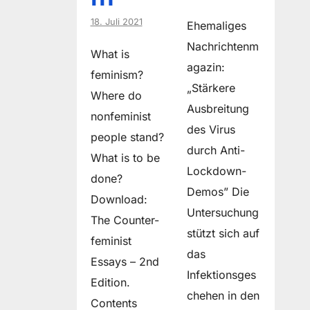
18. Juli 2021
Ehemaliges
Nachrichtenm
What is
agazin:
feminism?
„Stärkere
Where do
Ausbreitung
non­feminist
des Virus
people stand?
durch Anti-
What is to be
Lockdown-
done?
Demos” Die
Download:
Untersuchung
The Counter-
stützt sich auf
feminist
das
Essays – 2nd
Infektionsges
Edition.
chehen in den
Contents