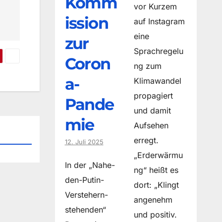
Komm
vor Kurzem
ission
auf Instagram
eine
zur
Sprachregelu
Coron
ng zum
a-
Klimawandel
propagiert
Pande
und damit
mie
Aufsehen
erregt.
12. Juli 2025
„Erderwärmu
In der „Nahe-
ng“ heißt es
den-Putin-
dort: „Klingt
Verstehern-
angenehm
stehenden“
und positiv.