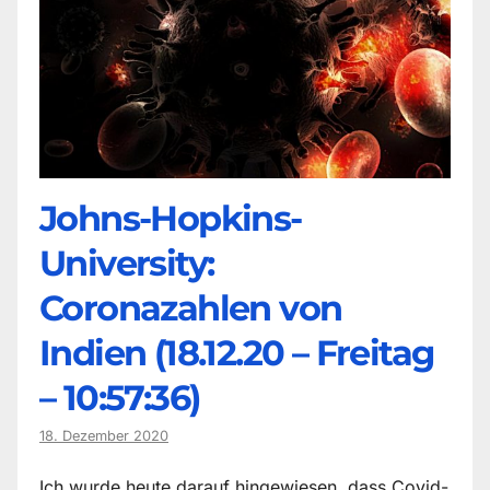
Johns-Hopkins-
University:
Coronazahlen von
Indien (18.12.20 – Freitag
– 10:57:36)
18. Dezember 2020
Ich wurde heute darauf hingewiesen, dass Covid-