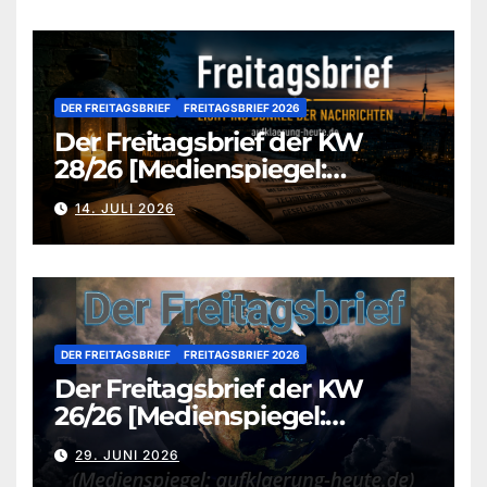
DER FREITAGSBRIEF
FREITAGSBRIEF 2026
Der Freitagsbrief der KW
28/26 [Medienspiegel:
aufklaerung-heute.de]
14. JULI 2026
DER FREITAGSBRIEF
FREITAGSBRIEF 2026
Der Freitagsbrief der KW
26/26 [Medienspiegel:
aufklaerung-heute.de]
29. JUNI 2026