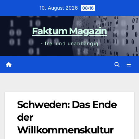
Zum
10. August 2026
08:16
Inhalt
wechseln
Faktum Magazin
- frei und unabhängig
Schweden: Das Ende
der
Willkommenskultur