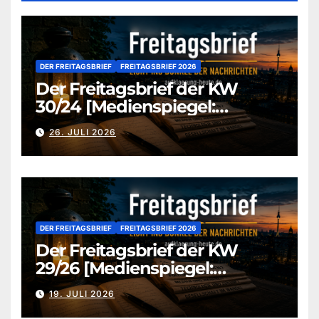
DER FREITAGSBRIEF
FREITAGSBRIEF 2026
Der Freitagsbrief der KW
30/24 [Medienspiegel:
aufklaerung-heute-de]
26. JULI 2026
DER FREITAGSBRIEF
FREITAGSBRIEF 2026
Der Freitagsbrief der KW
29/26 [Medienspiegel:
aufklaerung-heute.de]
19. JULI 2026