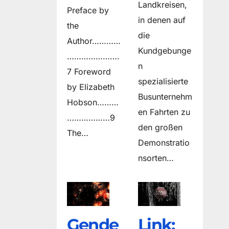
Landkreisen,
Preface by
in denen auf
the
die
Author…………
Kundgebunge
………………….
n
7 Foreword
spezialisierte
by Elizabeth
Busunternehm
Hobson………
en Fahrten zu
………………9
den großen
The…
Demonstratio
nsorten…
Gende
Link: