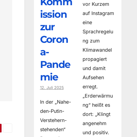
Komm
vor Kurzem
ission
auf Instagram
eine
zur
Sprachregelu
Coron
ng zum
a-
Klimawandel
propagiert
Pande
und damit
mie
Aufsehen
erregt.
12. Juli 2025
„Erderwärmu
In der „Nahe-
ng“ heißt es
den-Putin-
dort: „Klingt
Verstehern-
angenehm
stehenden“
und positiv.