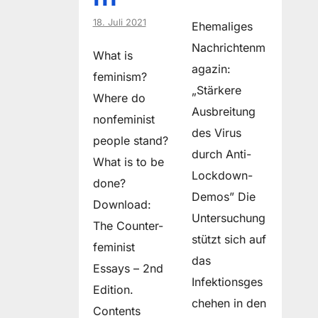
18. Juli 2021
Ehemaliges
Nachrichtenm
What is
agazin:
feminism?
„Stärkere
Where do
Ausbreitung
non­feminist
des Virus
people stand?
durch Anti-
What is to be
Lockdown-
done?
Demos” Die
Download:
Untersuchung
The Counter-
stützt sich auf
feminist
das
Essays – 2nd
Infektionsges
Edition.
chehen in den
Contents