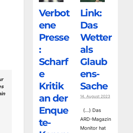
Verbot
Link:
ene
Das
Presse
Wetter
:
als
Scharf
Glaub
e
ens-
ur
Kritik
Sache
es
hin
an der
14. August 2023
Enque
(…) Das
ARD-Magazin
te-
Monitor hat