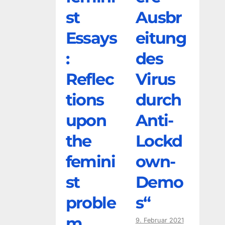
st
Ausbr
Essays
eitung
:
des
Reflec
Virus
tions
durch
upon
Anti-
the
Lockd
femini
own-
st
Demo
proble
s“
m
9. Februar 2021