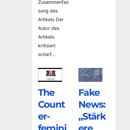
Zusammenfas
sung des
Artikels Der
Autor des
Artikels
kritisiert
scharf…
The
Fake
Count
News:
er­
„Stärk
femini
ere