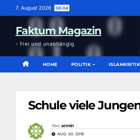
Zum
7. August 2026
06:04
Inhalt
wechseln
Faktum Magazin
- frei und unabhängig
HOME
POLITIK
ISLAMKRITI
Schule viele Jungen
Von
armin
AUG. 30, 2016