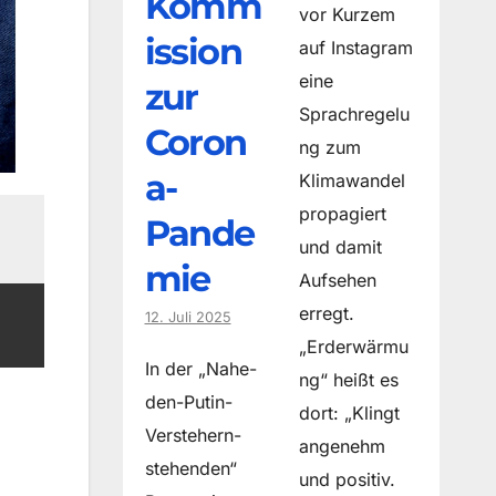
Komm
vor Kurzem
ission
auf Instagram
eine
zur
Sprachregelu
Coron
ng zum
a-
Klimawandel
propagiert
Pande
und damit
mie
Aufsehen
erregt.
12. Juli 2025
„Erderwärmu
In der „Nahe-
ng“ heißt es
den-Putin-
dort: „Klingt
Verstehern-
angenehm
stehenden“
und positiv.