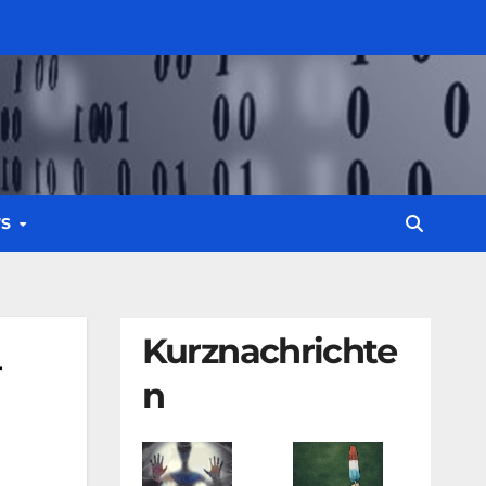
WS
Kurznachrichte
–
n