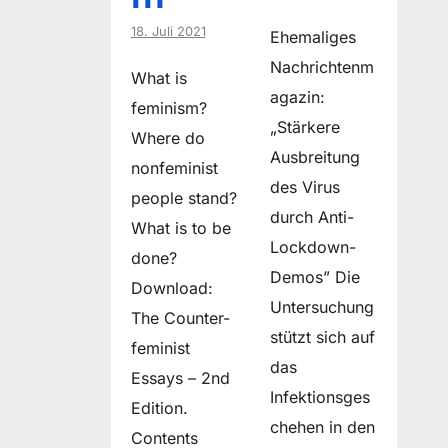
18. Juli 2021
Ehemaliges
Nachrichtenm
What is
agazin:
feminism?
„Stärkere
Where do
Ausbreitung
non­feminist
des Virus
people stand?
durch Anti-
What is to be
Lockdown-
done?
Demos” Die
Download:
Untersuchung
The Counter-
stützt sich auf
feminist
das
Essays – 2nd
Infektionsges
Edition.
chehen in den
Contents