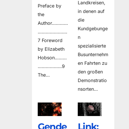
Landkreisen,
Preface by
in denen auf
the
die
Author…………
Kundgebunge
………………….
n
7 Foreword
spezialisierte
by Elizabeth
Busunternehm
Hobson………
en Fahrten zu
………………9
den großen
The…
Demonstratio
nsorten…
Gende
Link: