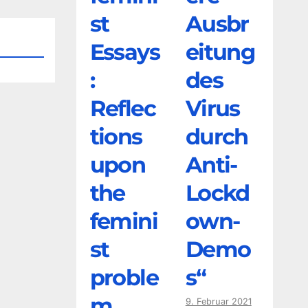
st
Ausbr
Essays
eitung
:
des
Reflec
Virus
tions
durch
upon
Anti-
the
Lockd
femini
own-
st
Demo
proble
s“
m
9. Februar 2021