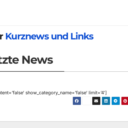
er
Kurznews und Links
tzte News
ent=’false‘ show_category_name=’false‘ limit=’4′]