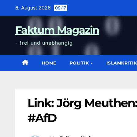
Zum
6. August 2026
09:17
Inhalt
wechseln
Faktum Magazin
- frei und unabhängig
HOME
POLITIK
ISLAMKRITI
Link: Jörg Meuthen:
#AfD