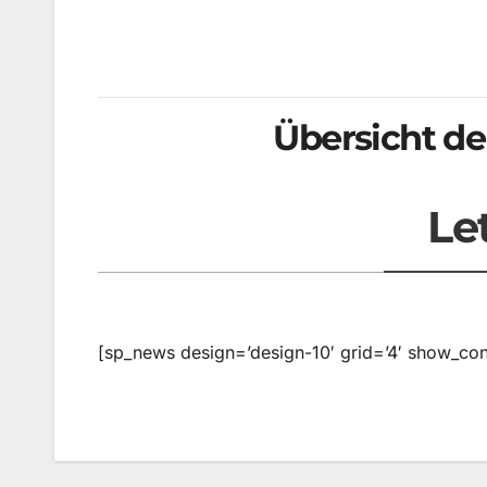
Übersicht d
Le
[sp_news design=’design-10′ grid=’4′ show_cont