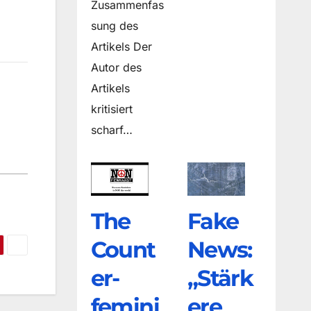
Zusammenfas
sung des
Artikels Der
Autor des
Artikels
kritisiert
scharf…
The
Fake
Count
News:
er­
„Stärk
femini
ere