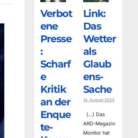
Verbot
Link:
ene
Das
Presse
Wetter
:
als
Scharf
Glaub
e
ens-
Kritik
Sache
an der
14. August 2023
Enque
(…) Das
ARD-Magazin
te-
Monitor hat