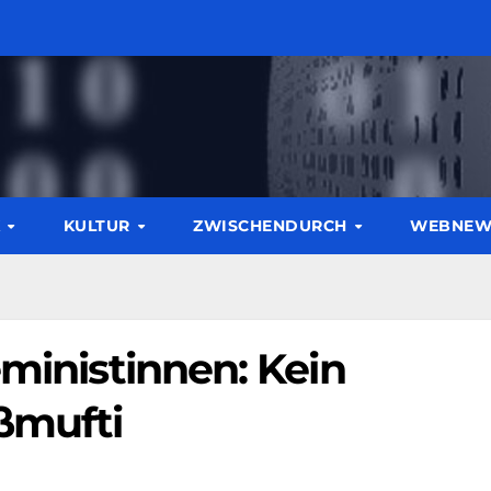
K
KULTUR
ZWISCHENDURCH
WEBNE
eministinnen: Kein
ßmufti