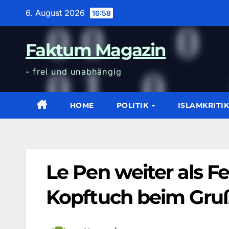
Zum
6. August 2026
16:58
Inhalt
wechseln
Faktum Magazin
- frei und unabhängig
HOME
POLITIK
ISLAMKRITI
Le Pen weiter als F
Kopftuch beim Gru