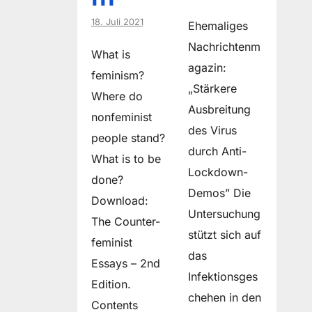
18. Juli 2021
Ehemaliges
Nachrichtenm
What is
agazin:
feminism?
„Stärkere
Where do
Ausbreitung
non­feminist
des Virus
people stand?
durch Anti-
What is to be
Lockdown-
done?
Demos” Die
Download:
Untersuchung
The Counter-
stützt sich auf
feminist
das
Essays – 2nd
Infektionsges
Edition.
chehen in den
Contents