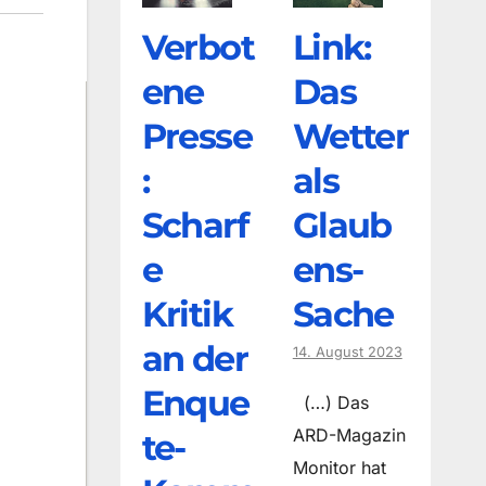
Verbot
Link:
ene
Das
Presse
Wetter
:
als
Scharf
Glaub
e
ens-
Kritik
Sache
an der
14. August 2023
Enque
(…) Das
ARD-Magazin
te-
Monitor hat