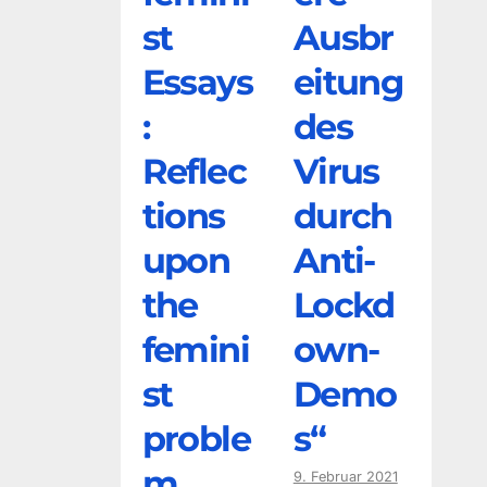
st
Ausbr
Essays
eitung
:
des
Reflec
Virus
tions
durch
upon
Anti-
the
Lockd
femini
own-
st
Demo
proble
s“
m
9. Februar 2021