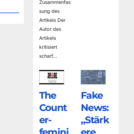
Zusammenfas
sung des
Artikels Der
Autor des
Artikels
kritisiert
scharf…
The
Fake
Count
News:
er­
„Stärk
femini
ere