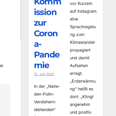
Komm
vor Kurzem
ission
auf Instagram
eine
zur
Sprachregelu
Coron
ng zum
a-
Klimawandel
propagiert
Pande
und damit
mie
ie
Aufsehen
erregt.
12. Juli 2025
„Erderwärmu
In der „Nahe-
ng“ heißt es
den-Putin-
dort: „Klingt
Verstehern-
angenehm
stehenden“
und positiv.