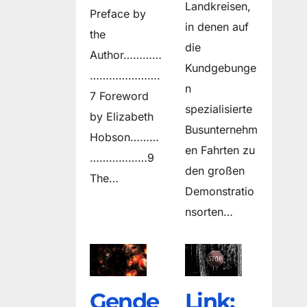
Landkreisen,
Preface by
in denen auf
the
die
Author…………
Kundgebunge
………………….
n
7 Foreword
spezialisierte
by Elizabeth
Busunternehm
Hobson………
en Fahrten zu
………………9
den großen
The…
Demonstratio
nsorten…
Gende
Link: