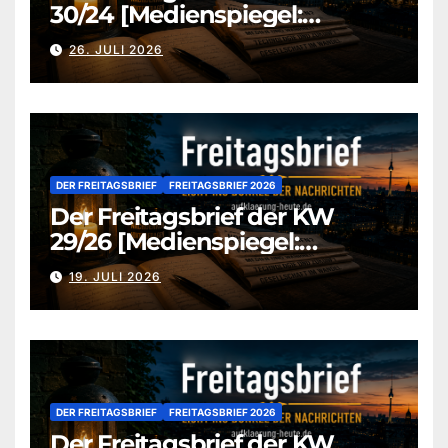
30/24 [Medienspiegel:
aufklaerung-heute-de]
26. JULI 2026
DER FREITAGSBRIEF
FREITAGSBRIEF 2026
Der Freitagsbrief der KW
29/26 [Medienspiegel:
aufklaerung-heute.de]
19. JULI 2026
DER FREITAGSBRIEF
FREITAGSBRIEF 2026
Der Freitagsbrief der KW