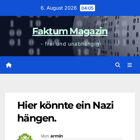
Zum
6. August 2026
04:05
Inhalt
wechseln
Faktum Magazin
- frei und unabhängig
Hier könnte ein Nazi
hängen.
Von
armin