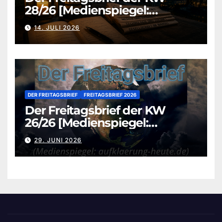
28/26 [Medienspiegel:
aufklaerung-heute.de]
14. JULI 2026
DER FREITAGSBRIEF
FREITAGSBRIEF 2026
Der Freitagsbrief der KW
26/26 [Medienspiegel:
aufklaerung-heute.de]
29. JUNI 2026