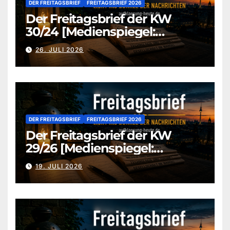
DER FREITAGSBRIEF
FREITAGSBRIEF 2026
Der Freitagsbrief der KW
30/24 [Medienspiegel:
aufklaerung-heute-de]
26. JULI 2026
DER FREITAGSBRIEF
FREITAGSBRIEF 2026
Der Freitagsbrief der KW
29/26 [Medienspiegel:
aufklaerung-heute.de]
19. JULI 2026