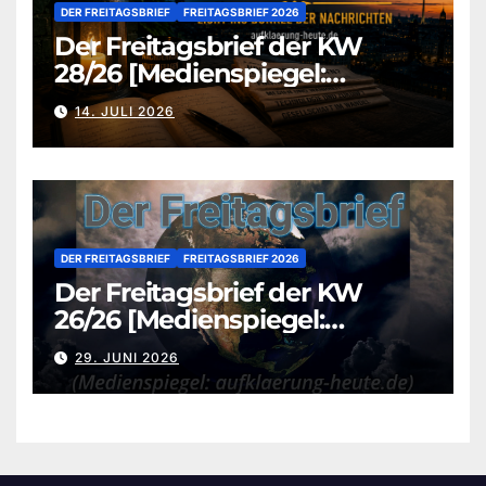
DER FREITAGSBRIEF
FREITAGSBRIEF 2026
Der Freitagsbrief der KW
28/26 [Medienspiegel:
aufklaerung-heute.de]
14. JULI 2026
DER FREITAGSBRIEF
FREITAGSBRIEF 2026
Der Freitagsbrief der KW
26/26 [Medienspiegel:
aufklaerung-heute.de]
29. JUNI 2026