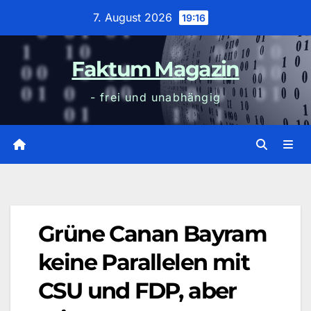
Zum
7. August 2026
19:16
Inhalt
wechseln
Faktum Magazin
- frei und unabhängig
Grüne Canan Bayram
keine Parallelen mit
CSU und FDP, aber