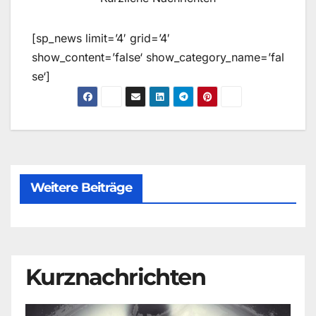
[sp_news limit=’4′ grid=’4′
show_content=’false‘ show_category_name=’fal
se‘]
Weitere Beiträge
Kurznachrichten