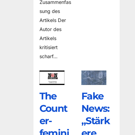
Zusammenfas
sung des
Artikels Der
Autor des
Artikels
kritisiert
scharf…
The
Fake
Count
News:
er­
„Stärk
femini
ere