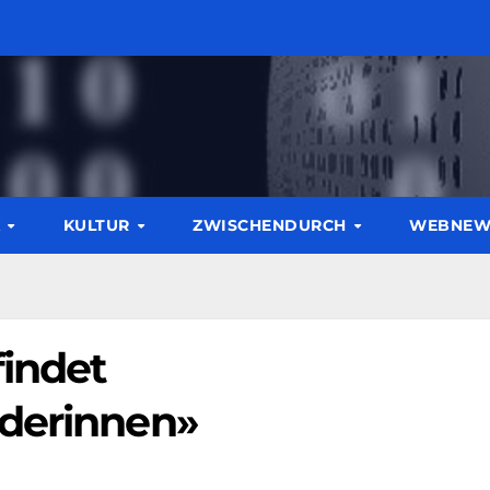
K
KULTUR
ZWISCHENDURCH
WEBNE
indet
ederinnen»