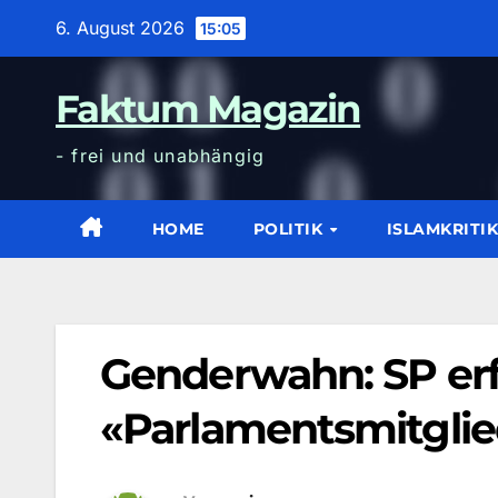
Zum
6. August 2026
15:05
Inhalt
wechseln
Faktum Magazin
- frei und unabhängig
HOME
POLITIK
ISLAMKRITI
Genderwahn: SP erf
«Parlamentsmitgli