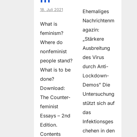
18. Juli 2021
Ehemaliges
Nachrichtenm
What is
agazin:
feminism?
„Stärkere
Where do
Ausbreitung
non­feminist
des Virus
people stand?
durch Anti-
What is to be
Lockdown-
done?
Demos” Die
Download:
Untersuchung
The Counter-
stützt sich auf
feminist
das
Essays – 2nd
Infektionsges
Edition.
chehen in den
Contents