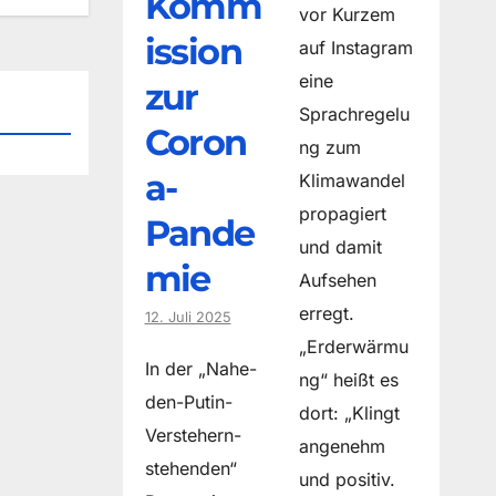
Komm
vor Kurzem
ission
auf Instagram
eine
zur
Sprachregelu
Coron
ng zum
a-
Klimawandel
propagiert
Pande
und damit
mie
Aufsehen
erregt.
12. Juli 2025
„Erderwärmu
In der „Nahe-
ng“ heißt es
den-Putin-
dort: „Klingt
Verstehern-
angenehm
stehenden“
und positiv.