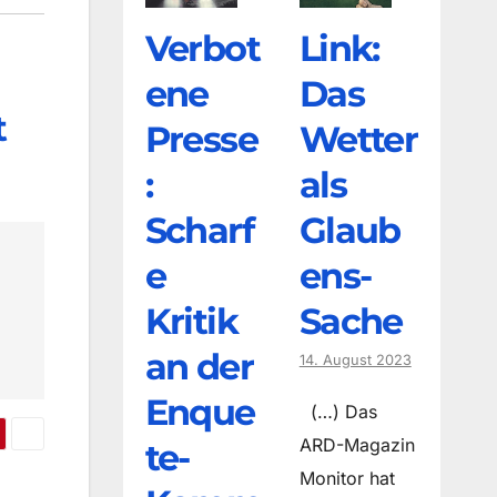
Verbot
Link:
ene
Das
t
Presse
Wetter
:
als
Scharf
Glaub
e
ens-
Kritik
Sache
an der
14. August 2023
Enque
(…) Das
ARD-Magazin
te-
Monitor hat