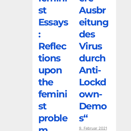
st
Ausbr
Essays
eitung
:
des
Reflec
Virus
tions
durch
upon
Anti-
the
Lockd
femini
own-
st
Demo
proble
s“
m
9. Februar 2021