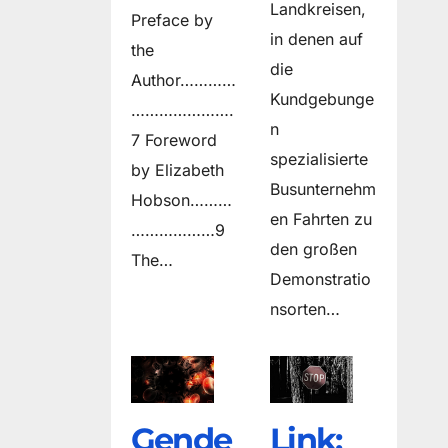
Landkreisen,
Preface by
in denen auf
the
die
Author…………
Kundgebunge
………………….
n
7 Foreword
spezialisierte
by Elizabeth
Busunternehm
Hobson………
en Fahrten zu
………………9
den großen
The…
Demonstratio
nsorten…
Gende
Link: