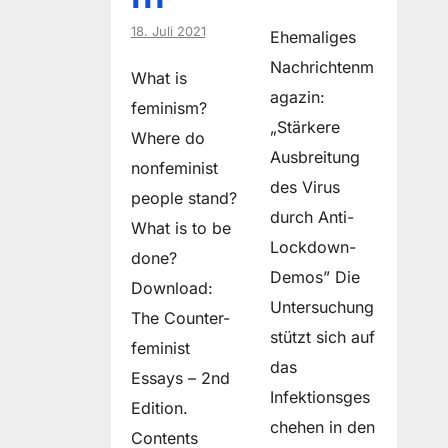
18. Juli 2021
Ehemaliges
Nachrichtenm
What is
agazin:
feminism?
„Stärkere
Where do
Ausbreitung
non­feminist
des Virus
people stand?
durch Anti-
What is to be
Lockdown-
done?
Demos” Die
Download:
Untersuchung
The Counter-
stützt sich auf
feminist
das
Essays – 2nd
Infektionsges
Edition.
chehen in den
Contents