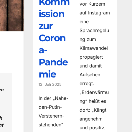
Komm
vor Kurzem
ission
auf Instagram
eine
zur
Sprachregelu
Coron
ng zum
a-
Klimawandel
propagiert
Pande
und damit
mie
Aufsehen
erregt.
12. Juli 2025
om
„Erderwärmu
In der „Nahe-
ng“ heißt es
den-Putin-
dort: „Klingt
Verstehern-
h
angenehm
stehenden“
ht
und positiv.