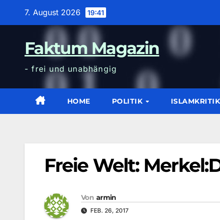
Zum
7. August 2026
19:41
Inhalt
wechseln
Faktum Magazin
- frei und unabhängig
HOME
POLITIK
ISLAMKRITI
Freie Welt: Merkel:D
Von
armin
FEB. 26, 2017