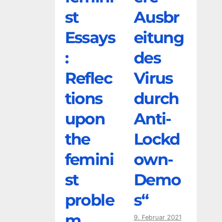
st
Ausbr
Essays
eitung
:
des
Reflec
Virus
tions
durch
upon
Anti-
the
Lockd
femini
own-
st
Demo
proble
s“
m
9. Februar 2021