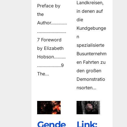
Landkreisen,
Preface by
in denen auf
the
die
Author…………
Kundgebunge
………………….
n
7 Foreword
spezialisierte
by Elizabeth
Busunternehm
Hobson………
en Fahrten zu
………………9
den großen
The…
Demonstratio
nsorten…
Gende
Link: