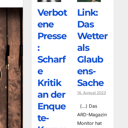
Verbot
Link:
ene
Das
Presse
Wetter
:
als
Scharf
Glaub
e
ens-
Kritik
Sache
an der
14. August 2023
Enque
(…) Das
ARD-Magazin
te-
Monitor hat